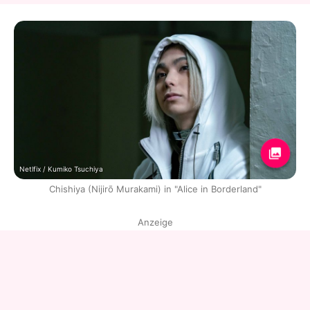
Netlfix / Kumiko Tsuchiya
Chishiya (Nijirō Murakami) in "Alice in Borderland"
Anzeige