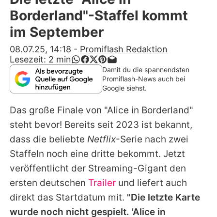
Alle Themen auf Promiflash
Borderland"-Staffel kommt
Jobs
im September
App runterladen
08.07.25, 14:18
-
Promiflash Redaktion
Lesezeit:
2
min
Team
Damit du die spannendsten
Promiflash-News auch bei
Redaktionelle Richtlinien
Google siehst.
Das große Finale von "
Alice in Borderland
"
Impressum
steht bevor! Bereits seit 2023 ist bekannt,
Datenschutzerklärung
dass die beliebte
Netflix
-Serie nach zwei
Nutzungsbedingungen
Staffeln noch eine dritte bekommt. Jetzt
veröffentlicht der Streaming-Gigant den
Utiq verwalten
ersten deutschen
Trailer
und liefert auch
direkt das Startdatum mit.
"Die letzte Karte
wurde noch nicht gespielt. '
Alice in