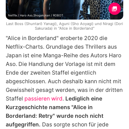
Netflix / Haro Aso,Shogakukan / ROBOT
Last Boss (Shuntarō Yanagi), Aguni (Sho Aoyagi) und Niragi (Dori
Sakurada) in "Alice in Borderland"
"Alice in Borderland" eroberte 2020 die
Netflix-Charts. Grundlage des Thrillers aus
Japan ist eine Manga-Reihe des Autors Haro
Aso. Die Handlung der Vorlage ist mit dem
Ende der zweiten Staffel eigentlich
abgeschlossen. Auch deshalb kann nicht mit
Gewissheit gesagt werden, was in der dritten
Staffel
passieren wird
.
Lediglich eine
Kurzgeschichte namens "Alice in
Borderland: Retry" wurde noch nicht
aufgegriffen.
Das sorgte schon für jede