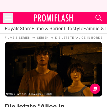
Royals
Stars
Filme & Serien
Lifestyle
Familie & 
FILME & SERIEN
SERIEN
DIE LETZTE "ALICE IN BORDE
Royals
Stars
Filme & Serien
Lifestyle
Familie & Liebe
Promiflash Exklusiv
Netflix / Haro Aso, Shogakukan / ROBOT
Die letzte "Alice in