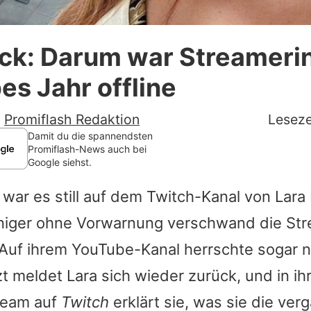
Datenschutzerklärung
k: Darum war Streamerin
Nutzungsbedingungen
bes Jahr offline
Utiq verwalten
-
Promiflash Redaktion
Leseze
Damit du die spannendsten
Promiflash-News auch bei
Google siehst.
war es still auf dem Twitch-Kanal von
Lara 
iger ohne Vorwarnung verschwand die Str
 Auf ihrem YouTube-Kanal herrschte sogar 
tzt meldet
Lara
sich wieder zurück, und in i
eam auf
Twitch
erklärt sie, was sie die ve