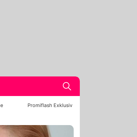
be
Promiflash Exklusiv