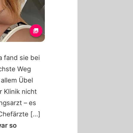
 fand sie bei
ächste Weg
 allem Übel
 Klinik nicht
ngsarzt – es
hefärzte [...]
ar so