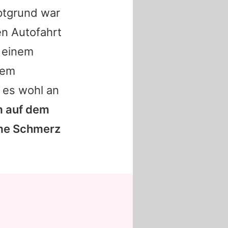
ptgrund war
en Autofahrt
 einem
rem
 es wohl an
m auf dem
mme Schmerz