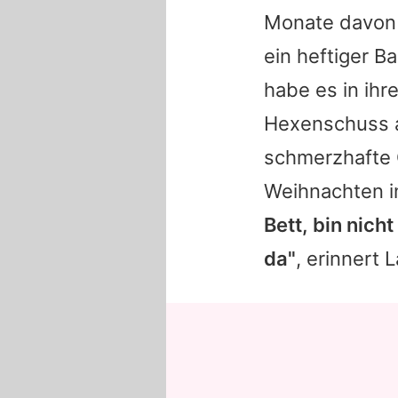
Monate davon 
ein heftiger B
habe es in ih
Hexenschuss au
schmerzhafte 
Weihnachten i
Bett, bin nic
da"
, erinnert
L