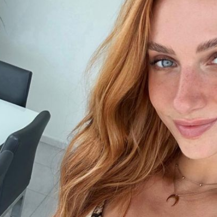
Filme & Serien
Lifestyle
Familie & Liebe
Promiflash Exklusiv
Alle Themen auf Promiflash
Jobs
App runterladen
Team
Redaktionelle Richtlinien
Impressum