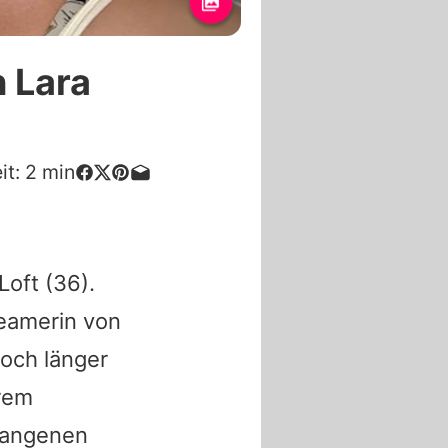
 Lara
it:
2
min
Loft
(36).
eamerin von
noch länger
hrem
rgangenen