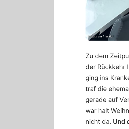
Instagram / laraloft
Zu dem Zeitp
der Rückkehr 
ging ins Krank
traf die ehema
gerade auf Ver
war halt Weihn
nicht da.
Und d