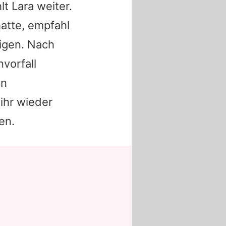
hlt
Lara
weiter.
atte, empfahl
higen. Nach
vorfall
on
ihr wieder
en.