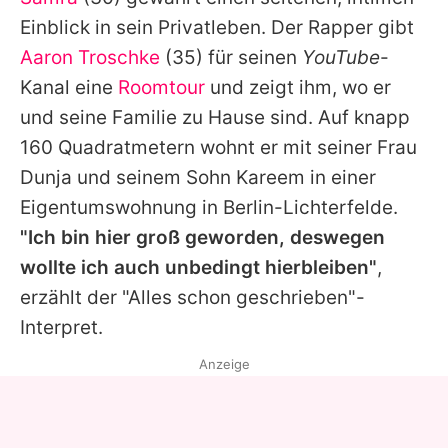
Alle Themen auf Promiflash
Einblick in sein Privatleben. Der Rapper gibt
Jobs
Aaron Troschke
(35) für seinen
YouTube
-
Kanal eine
Roomtour
und zeigt ihm, wo er
App runterladen
und seine Familie zu Hause sind. Auf knapp
Team
160 Quadratmetern wohnt er mit seiner Frau
Dunja und seinem Sohn Kareem in einer
Redaktionelle Richtlinien
Eigentumswohnung in Berlin-Lichterfelde.
Impressum
"Ich bin hier groß geworden, deswegen
wollte ich auch unbedingt hierbleiben"
,
Datenschutzerklärung
erzählt der "Alles schon geschrieben"-
Nutzungsbedingungen
Interpret.
Utiq verwalten
Anzeige