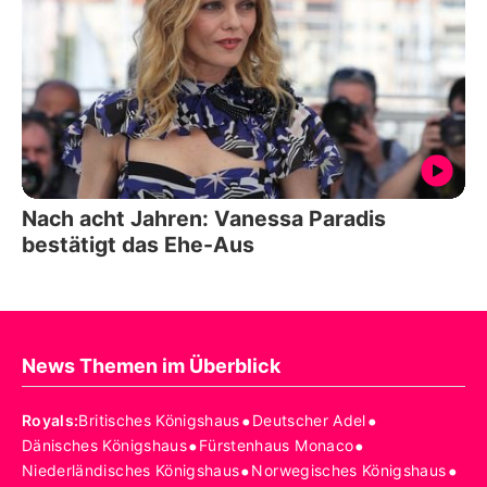
Nach acht Jahren: Vanessa Paradis
bestätigt das Ehe-Aus
News Themen im Überblick
•
•
Royals
:
Britisches Königshaus
Deutscher Adel
•
•
Dänisches Königshaus
Fürstenhaus Monaco
•
•
Niederländisches Königshaus
Norwegisches Königshaus