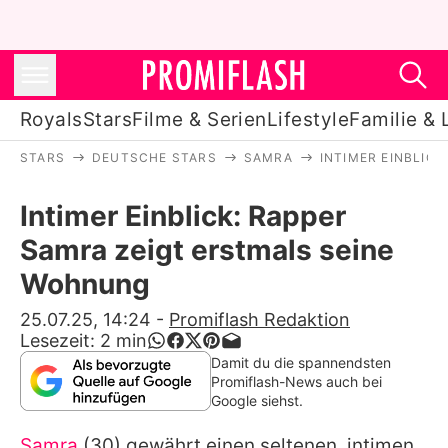
Royals
Stars
Filme & Serien
Lifestyle
Familie & 
STARS
DEUTSCHE STARS
SAMRA
INTIMER EINBLIC
Royals
Intimer Einblick: Rapper
Stars
Samra zeigt erstmals seine
Filme & Serien
Wohnung
Lifestyle
25.07.25, 14:24
-
Promiflash Redaktion
Lesezeit:
2
min
Familie & Liebe
Damit du die spannendsten
Promiflash-News auch bei
Promiflash Exklusiv
Google siehst.
Samra
(30) gewährt einen seltenen, intimen