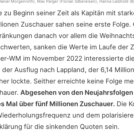
aniel Morgenroth), Max Parger (Florian Silbereisen), Hanna Liebhold 
 zu Beginn seiner Zeit als Kapitän mit star
llionen Zuschauer sahen seine erste Folge.
änkungen danach vor allem die Weihnacht
schwerten, sanken die Werte im Laufe der Z
ter-WM im November 2022 interessierte di
 der Ausflug nach Lappland, der 6,14 Mill
her lockte. Seither erreichte keine Folge m
chauer.
Abgesehen von den Neujahrsfolge
es Mal über fünf Millionen Zuschauer.
Die K
Wiederholungsfrequenz und dem polarisier
klärung für die sinkenden Quoten sein.