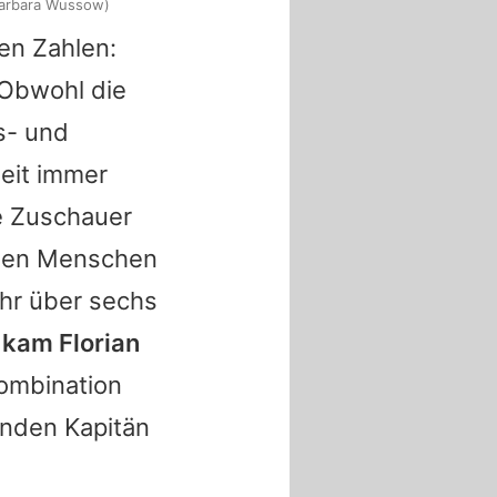
(Barbara Wussow)
ken Zahlen:
 Obwohl die
s- und
eit immer
e Zuschauer
ionen Menschen
ehr über sechs
n kam
Florian
ombination
enden Kapitän