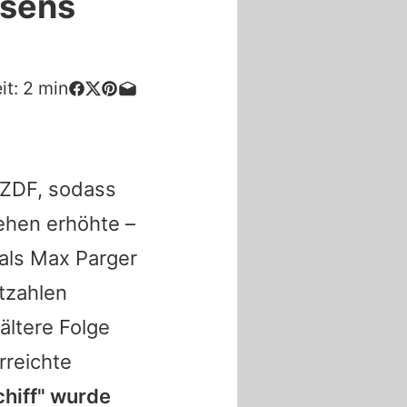
isens
it:
2
min
 ZDF, sodass
ehen erhöhte –
als Max Parger
tzahlen
ältere Folge
rreichte
hiff
" wurde