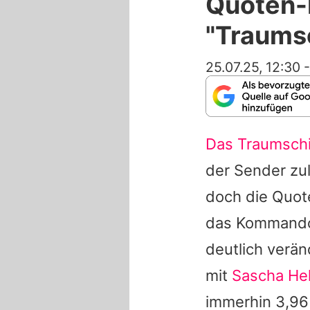
Quoten-F
"Traumsc
25.07.25, 12:30
Das Traumschi
der Sender zu
doch die Quot
das Kommando 
deutlich verä
mit
Sascha He
immerhin 3,96