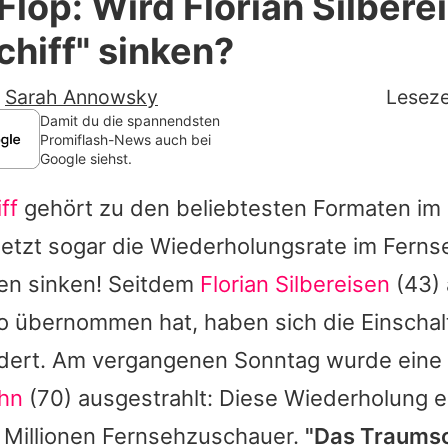
lop: Wird Florian Silbere
Filme & Serien
hiff" sinken?
Lifestyle
-
Sarah Annowsky
Leseze
Familie & Liebe
Damit du die spannendsten
Promiflash-News auch bei
Google siehst.
Promiflash Exklusiv
ff
gehört zu den beliebtesten Formaten im
Alle Themen auf Promiflash
letzt sogar die Wiederholungsrate im Ferns
Jobs
en sinken! Seitdem
Florian Silbereisen
(43) 
App runterladen
übernommen hat, haben sich die Einschal
Team
ndert. Am vergangenen Sonntag wurde eine 
hn
(70) ausgestrahlt: Diese Wiederholung e
Redaktionelle Richtlinien
 Millionen Fernsehzuschauer.
"
Das Traumsc
Impressum