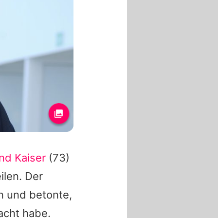
nd Kaiser
(73)
ilen. Der
n
und betonte,
racht habe.