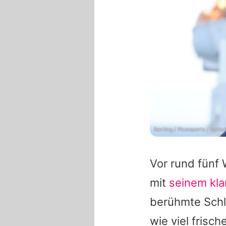
Bartling / Picsreports / Actio
Vor rund fünf
mit
seinem kla
berühmte Schla
wie viel frisc