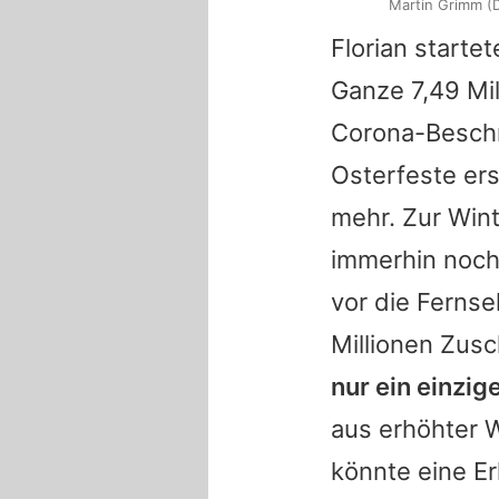
Martin Grimm (D
Florian
startete
Ganze 7,49 Mi
Corona-Beschr
Osterfeste er
mehr. Zur Win
immerhin noch
vor die Fernse
Millionen Zus
nur ein einzig
aus erhöhter 
könnte eine Er