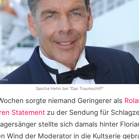
nPress
Sascha Hehn bei "Das Traumschiff"
 Wochen sorgte niemand Geringerer als
Rola
ren Statement
zu der Sendung für Schlagze
gersänger stellte sich damals hinter
Floria
hen Wind der Moderator in die Kultserie geb