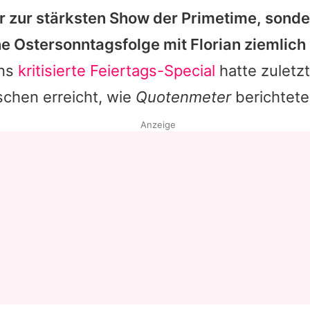
r zur stärksten Show der Primetime, sonde
Datenschutzerklärung
e Ostersonntagsfolge mit
Florian
ziemlich 
Nutzungsbedingungen
ans
kritisierte Feiertags-Special
hatte zuletzt
Utiq verwalten
schen erreicht, wie
Quotenmeter
berichtete
Anzeige