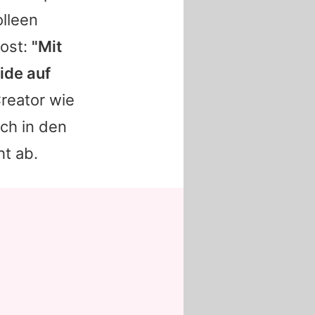
lleen
ost:
"Mit
ide auf
reator wie
uch in den
t ab.