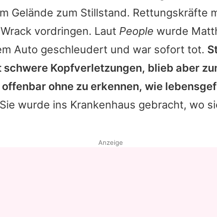
 Gelände zum Stillstand. Rettungskräfte 
Datenschutzerklärung
 Wrack vordringen. Laut
People
wurde
Matt
Nutzungsbedingungen
em Auto geschleudert und war sofort tot.
S
Utiq verwalten
tt schwere Kopfverletzungen, blieb aber zu
 offenbar ohne zu erkennen, wie lebensgefä
Sie wurde ins Krankenhaus gebracht, wo si
Anzeige