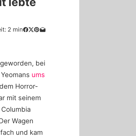
t lebte
it:
2
min
t geworden, bei
 Yeomans
ums
dem Horror-
ar mit seinem
h Columbia
. Der Wagen
hrfach und kam