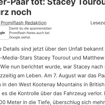
er-Paar tot: Stacey Tourou
Filme & Serien
urz noch
Lifestyle
-
Promiflash Redaktion
Leseze
Familie & Liebe
Damit du die spannendsten
Promiflash-News auch bei
Google siehst.
Promiflash Exklusiv
 Details sind jetzt über den Unfall bekann
Alle Themen auf Promiflash
l-Media-Stars
Stacey Tourout
und
Matthew
Jobs
 Wie nun berichtet wurde, war
Stacey
nach 
App runterladen
rzzeitig am Leben. Am 7. August war das Pa
Team
in den West Kootenay Mountains in Britis
 es die Kontrolle über das Fahrzeug verlor
Redaktionelle Richtlinien
00 Meter in die Tiefe, überschlug sich me
Impressum