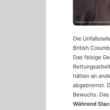
Instagram / yeomansphotoan
Die Unfallstel
British Columb
Das felsige Ge
Rettungsarbeit
hätten an and
abgebremst. Do
Bewuchs. Das 
Während
Stac