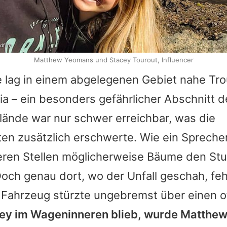
dfilm
Matthew Yeomans und Stacey Tourout, Influencer
le lag in einem abgelegenen Gebiet nahe Tro
ia – ein besonders gefährlicher Abschnitt d
lände war nur schwer erreichbar, was die
en zusätzlich erschwerte. Wie ein Sprecher
eren Stellen möglicherweise Bäume den Stu
ch genau dort, wo der Unfall geschah, fehl
Fahrzeug stürzte ungebremst über einen o
ey
im Wageninneren blieb, wurde
Matthe