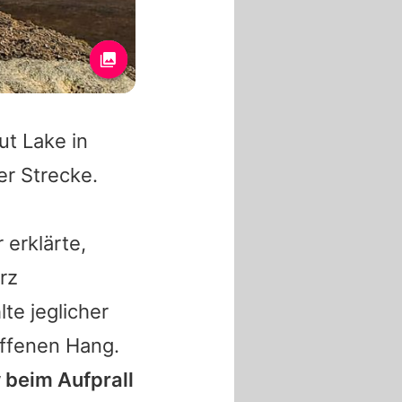
ut Lake in
er Strecke.
 erklärte,
rz
te jeglicher
ffenen Hang.
w
beim Aufprall