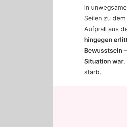
in unwegsamem
Seilen zu dem
Aufprall aus d
hingegen erli
Bewusstsein –
Situation war.
starb.