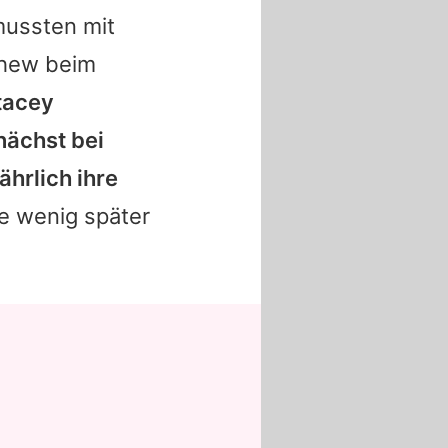
mussten mit
hew
beim
tacey
nächst bei
hrlich ihre
e wenig später