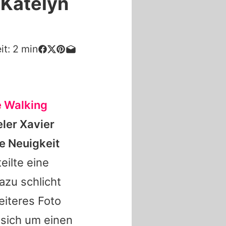
 Katelyn
it:
2
min
 Walking
eler Xavier
e Neuigkeit
eilte eine
zu schlicht
eiteres Foto
sich um einen