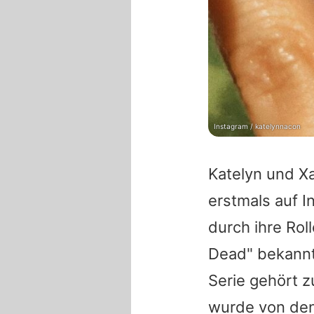
Instagram / katelynnacon
Katelyn und Xa
erstmals auf I
durch ihre Rol
Dead" bekannt,
Serie gehört z
wurde von den 