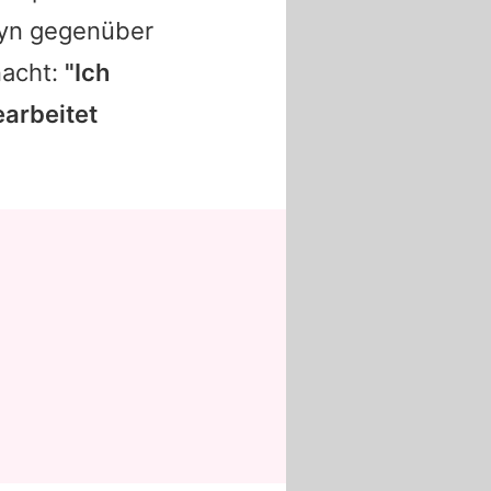
elyn gegenüber
nacht:
"Ich
earbeitet