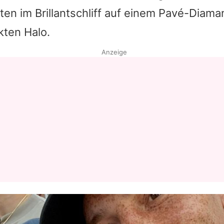
en im Brillantschliff auf einem Pavé-Diama
Datenschutzerklärung
kten Halo.
Nutzungsbedingungen
Anzeige
Utiq verwalten