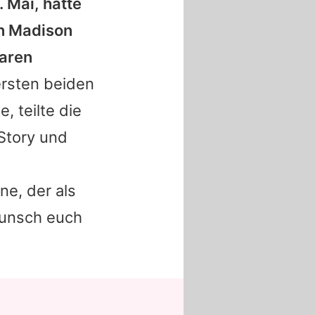
 Mai, hatte
in Madison
waren
ersten beiden
, teilte die
Story und
ne, der als
wunsch euch