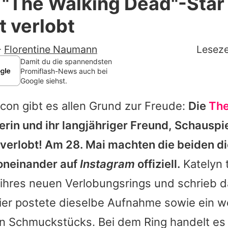
 "The Walking Dead"-Star
Filme & Serien
t verlobt
Lifestyle
-
Florentine Naumann
Leseze
Familie & Liebe
Damit du die spannendsten
Promiflash-News auch bei
Google siehst.
Promiflash Exklusiv
acon
gibt es allen Grund zur Freude:
Die
The
Alle Themen auf Promiflash
erin und ihr langjähriger Freund, Schauspi
Jobs
 verlobt! Am 28. Mai machten die beiden di
App runterladen
oneinander auf
Instagram
offiziell.
Katelyn t
Team
hres neuen Verlobungsrings und schrieb da
ier postete dieselbe Aufnahme sowie ein w
Redaktionelle Richtlinien
n Schmuckstücks. Bei dem Ring handelt es 
Impressum