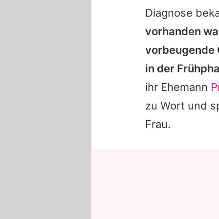
Diagnose bek
vorhanden war
vorbeugende C
in der Frühph
ihr Ehemann
P
zu Wort und s
Frau.