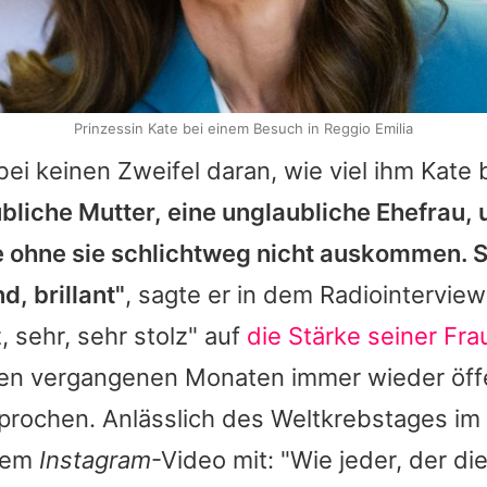
Prinzessin Kate bei einem Besuch in Reggio Emilia
abei keinen Zweifel daran, wie viel ihm Kate
ubliche Mutter, eine unglaubliche Ehefrau,
e ohne sie schlichtweg nicht auskommen. S
, brillant"
, sagte er in dem Radiointervie
z, sehr, sehr stolz" auf
die Stärke seiner Fra
 den vergangenen Monaten immer wieder öffe
prochen. Anlässlich des Weltkrebstages im
inem
Instagram
-Video mit: "Wie jeder, der di