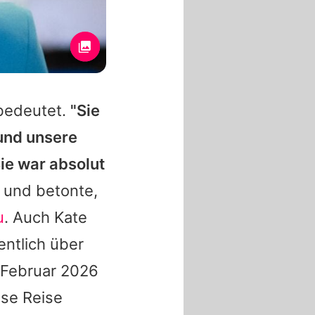
 bedeutet.
"Sie
 und unsere
ie war absolut
w und betonte,
u
. Auch Kate
ntlich über
 Februar 2026
ese Reise