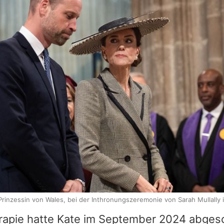
 Prinzessin von Wales, bei der Inthronungszeremonie von Sarah Mullally
apie hatte Kate im September 2024 abgesc