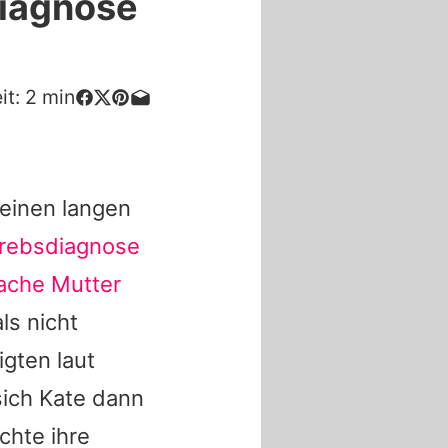
Diagnose
it:
2
min
einen langen
Krebsdiagnose
fache Mutter
ls nicht
gten laut
sich Kate dann
chte ihre