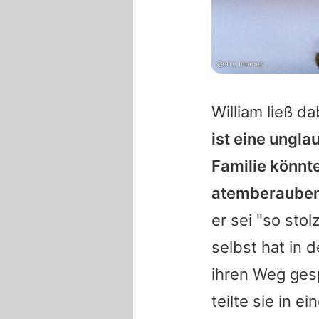
Getty Images
William ließ d
ist eine ungla
Familie könnt
atemberaubend
er sei "so stol
selbst hat in
ihren Weg ges
teilte sie in e