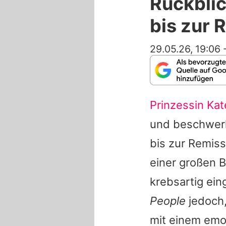
Rückblic
bis zur 
29.05.26, 19:06
Prinzessin Kat
und beschwerl
bis zur Remis
einer großen B
krebsartig ein
People
jedoch,
mit einem emot