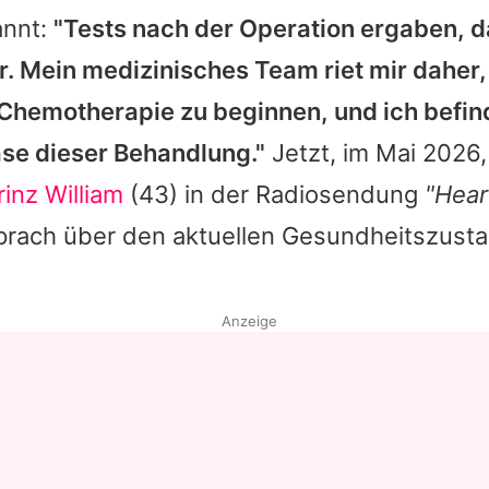
annt:
"Tests nach der Operation ergaben, 
Datenschutzerklärung
. Mein medizinisches Team riet mir daher,
Nutzungsbedingungen
hemotherapie zu beginnen, und ich befind
Utiq verwalten
ase dieser Behandlung."
Jetzt, im Mai 2026,
rinz William
(43) in der Radiosendung
"Hear
prach über den aktuellen Gesundheitszusta
Anzeige