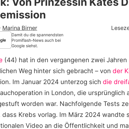
k: Von Prinzessin Kates 
Filme & Serien
Remission
Lifestyle
-
Marina Birner
Leseze
Familie & Liebe
Damit du die spannendsten
Promiflash-News auch bei
Google siehst.
Promiflash Exklusiv
e
(44) hat in den vergangenen zwei Jahren 
Alle Themen auf Promiflash
ichen Weg hinter sich gebracht – von
der 
Jobs
sion. Im Januar 2024 unterzog sich
die drei
App runterladen
auchoperation in London, die ursprünglich a
Team
gestuft worden war. Nachfolgende Tests zei
 dass Krebs vorlag. Im März 2024 wandte 
Redaktionelle Richtlinien
ionalen Video an die Öffentlichkeit und ma
Impressum