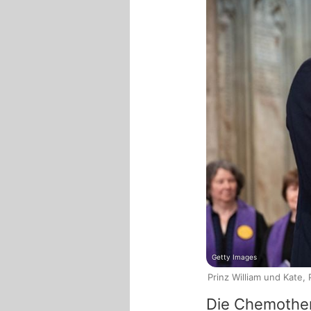
Getty Images
Prinz William und Kate,
Die Chemother