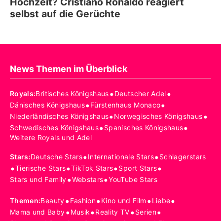
Hochzeit? Cristiano Ronaldo reagiert
selbst auf die Gerüchte
News Themen im Überblick
•
•
Royals
:
Britisches Königshaus
Deutscher Adel
•
•
Dänisches Königshaus
Fürstenhaus Monaco
•
•
Niederländisches Königshaus
Norwegisches Königshaus
•
•
Schwedisches Königshaus
Spanisches Königshaus
Weitere Royals und Adel
•
•
Stars
:
Deutsche Stars
Internationale Stars
Schlagerstars
•
•
•
•
Tierische Stars
TikTok Stars
Sport Stars
•
•
Stars und Family
Webstars
YouTube Stars
•
•
•
•
Themen
:
Beauty
Fashion
Kino und Film
Liebe
•
•
•
•
Mama und Baby
Musik
Reality TV
Serien