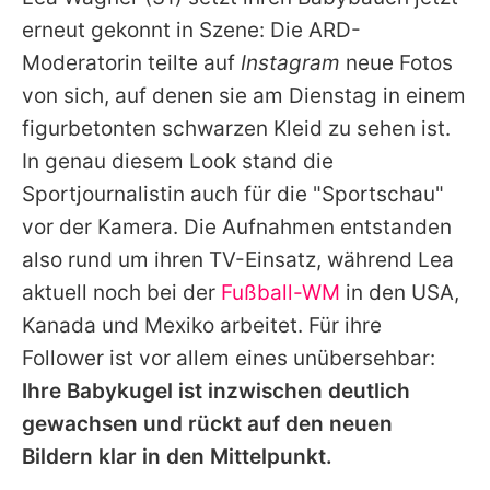
Alle Themen auf Promiflash
erneut gekonnt in Szene: Die ARD-
Jobs
Moderatorin teilte auf
Instagram
neue Fotos
von sich, auf denen sie am Dienstag in einem
App runterladen
figurbetonten schwarzen Kleid zu sehen ist.
Team
In genau diesem Look stand die
Sportjournalistin auch für die "Sportschau"
Redaktionelle Richtlinien
vor der Kamera. Die Aufnahmen entstanden
Impressum
also rund um ihren TV-Einsatz, während
Lea
aktuell noch bei der
Fußball-WM
in den USA,
Datenschutzerklärung
Kanada und Mexiko arbeitet. Für ihre
Nutzungsbedingungen
Follower ist vor allem eines unübersehbar:
Utiq verwalten
Ihre Babykugel ist inzwischen deutlich
gewachsen und rückt auf den neuen
Bildern klar in den Mittelpunkt.