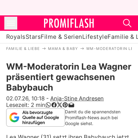
Royals
Stars
Filme & Serien
Lifestyle
Familie & 
FAMILIE & LIEBE
MAMA & BABY
WM-MODERATORIN LEA
Royals
WM-Moderatorin Lea Wagner
Stars
präsentiert gewachsenen
Filme & Serien
Babybauch
Lifestyle
02.07.26, 10:18
-
Anja-Stine Andresen
Lesezeit:
2
min
Familie & Liebe
Damit du die spannendsten
Promiflash-News auch bei
Promiflash Exklusiv
Google siehst.
Lea Wagner
(31) setzt ihren Babybauch jetzt