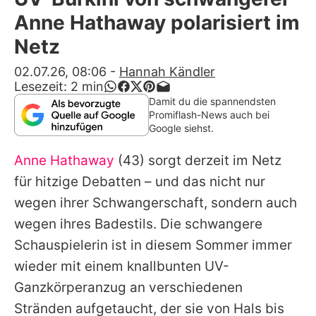
Alle Themen auf Promiflash
Anne Hathaway polarisiert im
Jobs
Netz
App runterladen
02.07.26, 08:06
-
Hannah Kändler
Lesezeit:
2
min
Team
Damit du die spannendsten
Promiflash-News auch bei
Redaktionelle Richtlinien
Google siehst.
Anne Hathaway
(43) sorgt derzeit im Netz
Impressum
für hitzige Debatten – und das nicht nur
Datenschutzerklärung
wegen ihrer Schwangerschaft, sondern auch
Nutzungsbedingungen
wegen ihres Badestils. Die schwangere
Schauspielerin ist in diesem Sommer immer
Utiq verwalten
wieder mit einem knallbunten UV-
Ganzkörperanzug an verschiedenen
Stränden aufgetaucht, der sie von Hals bis