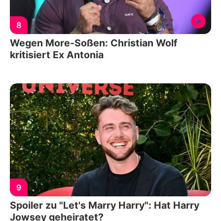
8
Wegen More-Soßen: Christian Wolf
kritisiert Ex Antonia
9
Spoiler zu "Let's Marry Harry": Hat Harry
Jowsey geheiratet?