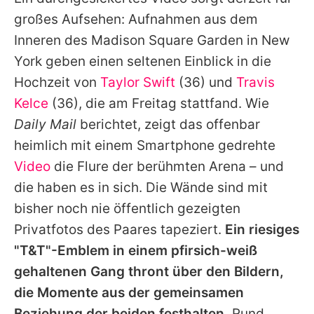
Alle Themen auf Promiflash
großes Aufsehen: Aufnahmen aus dem
Jobs
Inneren des Madison Square Garden in New
York geben einen seltenen Einblick in die
App runterladen
Hochzeit von
Taylor Swift
(36) und
Travis
Team
Kelce
(36), die am Freitag stattfand. Wie
Daily Mail
berichtet, zeigt das offenbar
Redaktionelle Richtlinien
heimlich mit einem Smartphone gedrehte
Impressum
Video
die Flure der berühmten Arena – und
die haben es in sich. Die Wände sind mit
Datenschutzerklärung
bisher noch nie öffentlich gezeigten
Nutzungsbedingungen
Privatfotos des Paares tapeziert.
Ein riesiges
Utiq verwalten
"T&T"-Emblem in einem pfirsich-weiß
gehaltenen Gang thront über den Bildern,
die Momente aus der gemeinsamen
Beziehung der beiden festhalten.
Rund