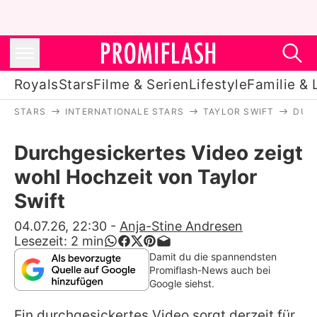
Royals
Stars
Filme & Serien
Lifestyle
Familie & 
STARS
INTERNATIONALE STARS
TAYLOR SWIFT
DUR
Royals
Durchgesickertes Video zeigt
Stars
wohl Hochzeit von Taylor
Filme & Serien
Swift
Lifestyle
04.07.26, 22:30
-
Anja-Stine Andresen
Lesezeit:
2
min
Familie & Liebe
Damit du die spannendsten
Promiflash-News auch bei
Promiflash Exklusiv
Google siehst.
Ein durchgesickertes Video sorgt derzeit für