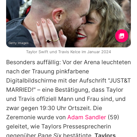
Getty Images
Taylor Swift und Travis Kelce im Januar 2024
Besonders auffällig: Vor der Arena leuchteten
nach der Trauung pinkfarbene
Digitalbildschirme mit der Aufschrift "JUST&T
MARRIED!" – eine Bestätigung, dass
Taylor
und
Travis
offiziell Mann und Frau sind, und
zwar gegen 19:30 Uhr Ortszeit. Die
Zeremonie wurde von
Adam Sandler
(59)
geleitet, wie
Taylors
Pressesprecherin
gegenüber
Page Six
bestätigte.
Taylors