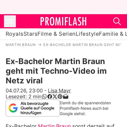
Royals
Stars
Filme & Serien
Lifestyle
Familie & 
MARTIN BRAUN
EX-BACHELOR MARTIN BRAUN GEHT MIT T
Royals
Ex-Bachelor Martin Braun
Stars
geht mit Techno-Video im
Filme & Serien
Netz viral
Lifestyle
04.07.26, 23:00
-
Lisa Mayr
Lesezeit:
2
min
Familie & Liebe
Damit du die spannendsten
Promiflash-News auch bei
Promiflash Exklusiv
Google siehst.
Ex-Bachelor
Martin Braun
sorgt derzeit auf