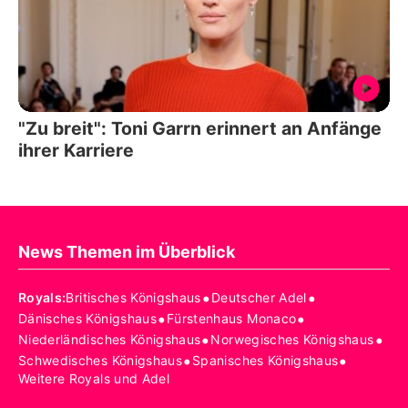
"Zu breit": Toni Garrn erinnert an Anfänge
ihrer Karriere
News Themen im Überblick
•
•
Royals
:
Britisches Königshaus
Deutscher Adel
•
•
Dänisches Königshaus
Fürstenhaus Monaco
•
•
Niederländisches Königshaus
Norwegisches Königshaus
•
•
Schwedisches Königshaus
Spanisches Königshaus
Weitere Royals und Adel