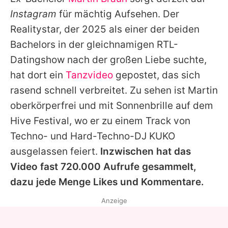
Alle Themen auf Promiflash
Instagram
für mächtig Aufsehen. Der
Jobs
Realitystar, der 2025 als einer der beiden
Bachelors in der gleichnamigen RTL-
App runterladen
Datingshow nach der großen Liebe suchte,
Team
hat dort ein
Tanzvideo
gepostet, das sich
rasend schnell verbreitet. Zu sehen ist
Martin
Redaktionelle Richtlinien
oberkörperfrei und mit Sonnenbrille auf dem
Impressum
Hive Festival, wo er zu einem Track von
Techno- und Hard-Techno-DJ KUKO
Datenschutzerklärung
ausgelassen feiert.
Inzwischen hat das
Nutzungsbedingungen
Video fast 720.000 Aufrufe gesammelt,
Utiq verwalten
dazu jede Menge Likes und Kommentare.
Anzeige