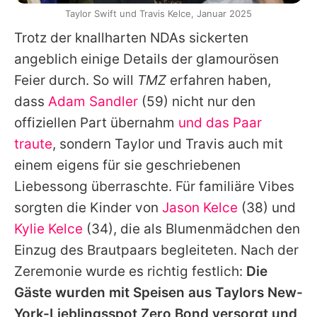
Taylor Swift und Travis Kelce, Januar 2025
Trotz der knallharten NDAs sickerten
angeblich einige Details der glamourösen
Feier durch. So will
TMZ
erfahren haben,
dass
Adam Sandler
(59) nicht nur den
offiziellen Part übernahm
und das Paar
traute
, sondern
Taylor
und
Travis
auch mit
einem eigens für sie geschriebenen
Liebessong überraschte. Für familiäre Vibes
sorgten die Kinder von
Jason Kelce
(38) und
Kylie Kelce
(34), die als Blumenmädchen den
Einzug des Brautpaars begleiteten. Nach der
Zeremonie wurde es richtig festlich:
Die
Gäste wurden mit Speisen aus
Taylors
New-
York-Lieblingsspot Zero Bond versorgt und