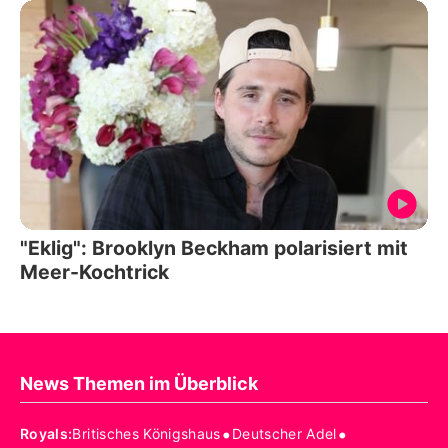
"Eklig": Brooklyn Beckham polarisiert mit
Meer-Kochtrick
News Themen im Überblick
•
•
Royals
:
Britisches Königshaus
Deutscher Adel