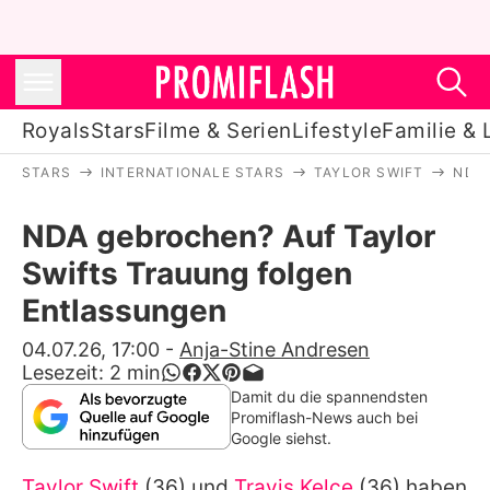
Royals
Stars
Filme & Serien
Lifestyle
Familie & 
STARS
INTERNATIONALE STARS
TAYLOR SWIFT
NDA
Royals
NDA gebrochen? Auf Taylor
Stars
Swifts Trauung folgen
Filme & Serien
Entlassungen
Lifestyle
04.07.26, 17:00
-
Anja-Stine Andresen
Lesezeit:
2
min
Familie & Liebe
Damit du die spannendsten
Promiflash-News auch bei
Promiflash Exklusiv
Google siehst.
Taylor Swift
(36) und
Travis Kelce
(36) haben