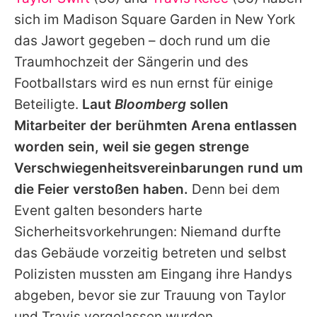
Alle Themen auf Promiflash
sich im Madison Square Garden in New York
Jobs
das Jawort gegeben – doch rund um die
Traumhochzeit der Sängerin und des
App runterladen
Footballstars wird es nun ernst für einige
Team
Beteiligte.
Laut
Bloomberg
sollen
Mitarbeiter der berühmten Arena entlassen
Redaktionelle Richtlinien
worden sein, weil sie gegen strenge
Impressum
Verschwiegenheitsvereinbarungen rund um
die Feier verstoßen haben.
Denn bei dem
Datenschutzerklärung
Event galten besonders harte
Nutzungsbedingungen
Sicherheitsvorkehrungen: Niemand durfte
Utiq verwalten
das Gebäude vorzeitig betreten und selbst
Polizisten mussten am Eingang ihre Handys
abgeben, bevor sie zur Trauung von
Taylor
und
Travis
vorgelassen wurden.