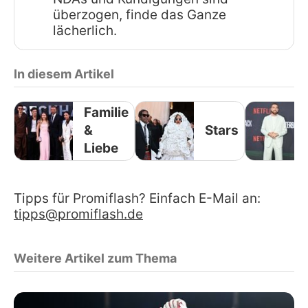
überzogen, finde das Ganze
lächerlich.
In diesem Artikel
Familie
&
Stars
Liebe
Tipps für Promiflash? Einfach E-Mail an:
tipps@promiflash.de
Weitere Artikel zum Thema