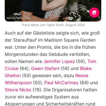
IMAGO / ZUMA Press
Travis Kelce und Taylor Swift, August 2025
Auch auf der Gästeliste zeigte sich, wie groß
der Starauflauf im Madison Square Garden
war. Unter den Promis, die bis in die frühen
Morgenstunden das Gebäude verließen,
sollen Namen wie
Jennifer Lopez
(56),
Tom
Cruise
(64),
Gwen Stefani
(56) und
Blake
Shelton
(50) gewesen sein, dazu
Reese
Witherspoon
(50),
Paul McCartney
(84) und
Stevie Nicks
(78). Die Organisatoren hatten
zuvor ein aufwendiges System aus
Absperrungen und Sicherheitskräften rund