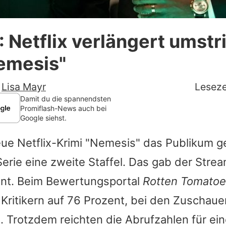
Datenschutzerklärung
2: Netflix verlängert umstr
Nutzungsbedingungen
emesis"
Utiq verwalten
-
Lisa Mayr
Leseze
Damit du die spannendsten
Promiflash-News auch bei
Google siehst.
ue Netflix-Krimi "Nemesis" das Publikum ge
erie eine zweite Staffel. Das gab der Stre
nnt. Beim Bewertungsportal
Rotten Tomato
 Kritikern auf 76 Prozent, bei den Zuschaue
. Trotzdem reichten die Abrufzahlen für ei