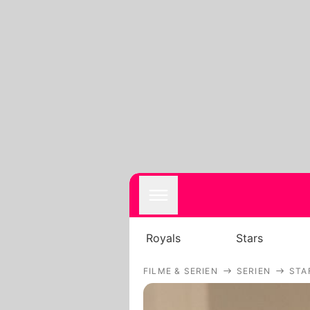
Royals
Stars
FILME & SERIEN
SERIEN
STA