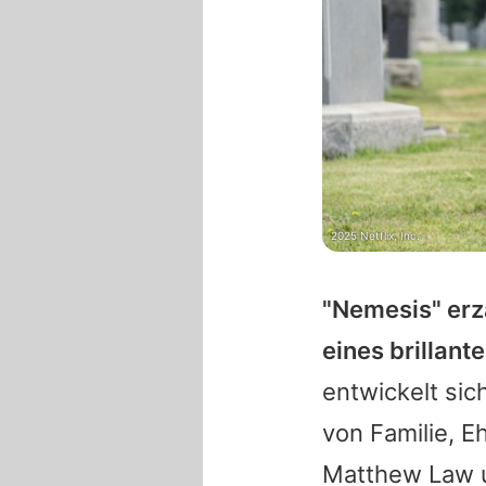
2025 Netflix, Inc.
"Nemesis" erz
eines brillant
entwickelt sic
von Familie, E
Matthew Law u