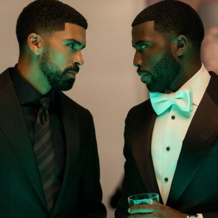
Filme & Serien
Lifestyle
Familie & Liebe
Promiflash Exklusiv
Alle Themen auf Promiflash
Jobs
App runterladen
Team
Redaktionelle Richtlinien
Impressum