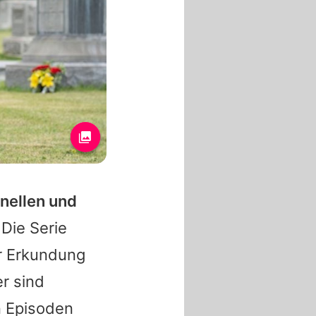
inellen und
Die Serie
er Erkundung
er sind
n Episoden