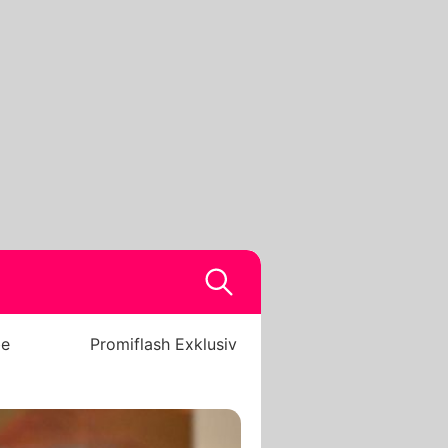
be
Promiflash Exklusiv