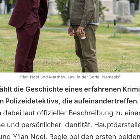
Y'lan Noel und Matthew Law in der Serie "Nemesis"
ählt die Geschichte eines erfahrenen Krim
en Polizeidetektivs, die aufeinandertreffen.
h dabei laut offizieller Beschreibung zu ein
he und persönlicher Identität. Hauptdarstell
nd Y'lan Noel. Regie bei den ersten beide