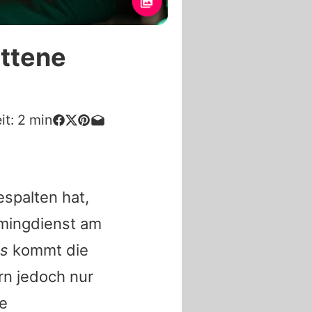
ittene
it:
2
min
spalten hat,
amingdienst am
es
kommt die
rn jedoch nur
ne