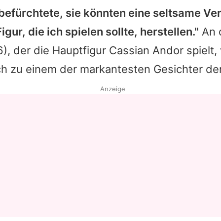
 befürchtete, sie könnten eine seltsame Ve
Datenschutzerklärung
gur, die ich spielen sollte, herstellen."
An d
Nutzungsbedingungen
), der die Hauptfigur Cassian Andor spielt
Utiq verwalten
ch zu einem der markantesten Gesichter der
Anzeige