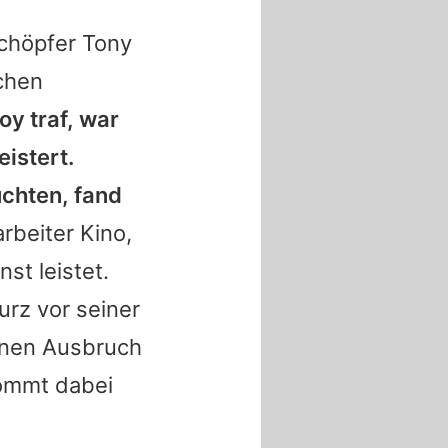
chöpfer Tony
schen
oy traf, war
istert.
chten, fand
rbeiter Kino,
st leistet.
rz vor seiner
einen Ausbruch
kommt dabei