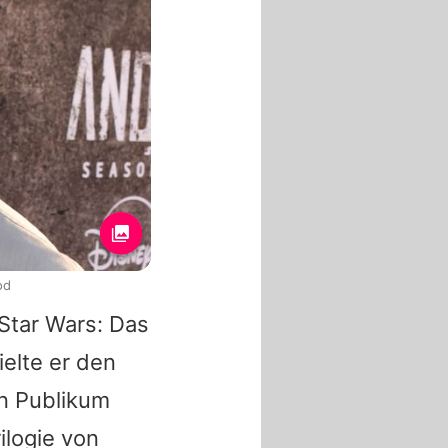
od
Star Wars
: Das
ielte er den
n Publikum
ilogie von