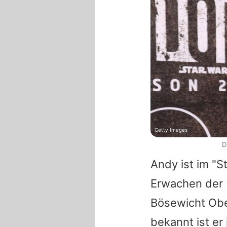
Getty Images
D
Andy
ist im "
S
Erwachen der 
Bösewicht Obe
bekannt ist er