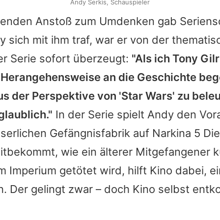
Andy Serkis, Schauspieler
denden Anstoß zum Umdenken gab Seriens
y
sich mit ihm traf, war er von der themati
r Serie sofort überzeugt:
"Als ich Tony Gilr
r Herangehensweise an die Geschichte bege
s der Perspektive von '
Star Wars'
zu beleu
glaublich."
In der Serie spielt
Andy
den Vora
iserlichen Gefängnisfabrik auf Narkina 5 Dien
tbekommt, wie ein älterer Mitgefangener ku
 Imperium getötet wird, hilft Kino dabei, 
n. Der gelingt zwar – doch Kino selbst ent