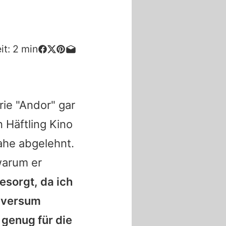
it:
2
min
rie "Andor" gar
n Häftling Kino
nahe abgelehnt.
warum er
esorgt, da ich
iversum
 genug für die