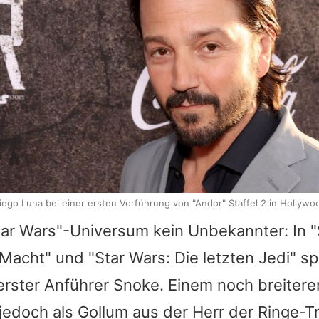
iego Luna bei einer ersten Vorführung von "Andor" Staffel 2 in Hollywo
tar Wars
"-Universum kein Unbekannter: In "
Macht" und "
Star Wars
: Die letzten Jedi" sp
rster Anführer Snoke. Einem noch breitere
 jedoch als Gollum aus der Herr der Ringe-Tr