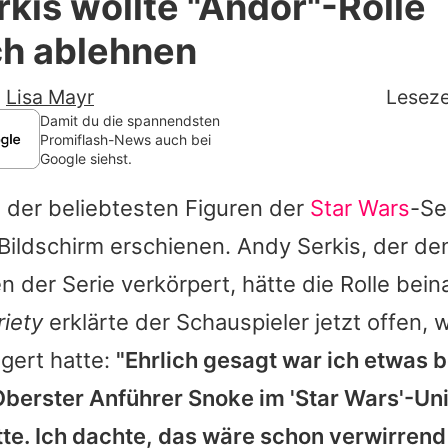
kis wollte "Andor"-Rolle
Filme & Serien
ch ablehnen
Lifestyle
-
Lisa Mayr
Leseze
Familie & Liebe
Damit du die spannendsten
Promiflash-News auch bei
Google siehst.
Promiflash Exklusiv
 der beliebtesten Figuren der
Star Wars
-Se
Alle Themen auf Promiflash
Bildschirm erschienen.
Andy Serkis
, der de
Jobs
en der Serie verkörpert, hätte die Rolle bei
App runterladen
riety
erklärte der Schauspieler jetzt offen, 
Team
gert hatte:
"Ehrlich gesagt war ich etwas b
 Oberster Anführer Snoke im '
Star Wars'
-Un
Redaktionelle Richtlinien
te. Ich dachte, das wäre schon verwirrend
Impressum