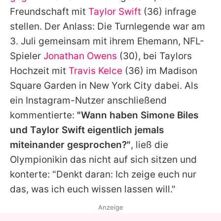
Alle Themen auf Promiflash
Freundschaft mit
Taylor Swift
(36) infrage
stellen. Der Anlass: Die Turnlegende war am
Jobs
3. Juli gemeinsam mit ihrem Ehemann, NFL-
App runterladen
Spieler
Jonathan Owens
(30), bei
Taylors
Team
Hochzeit mit
Travis Kelce
(36) im Madison
Square Garden in New York City dabei. Als
Redaktionelle Richtlinien
ein Instagram-Nutzer anschließend
Impressum
kommentierte:
"Wann haben
Simone Biles
und
Taylor Swift
eigentlich jemals
Datenschutzerklärung
miteinander gesprochen?"
, ließ die
Nutzungsbedingungen
Olympionikin das nicht auf sich sitzen und
konterte: "Denkt daran: Ich zeige euch nur
Utiq verwalten
das, was ich euch wissen lassen will."
Anzeige