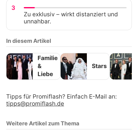
3
Zu exklusiv – wirkt distanziert und
unnahbar.
In diesem Artikel
Familie
&
Stars
Liebe
Tipps für Promiflash? Einfach E-Mail an:
tipps@promiflash.de
Weitere Artikel zum Thema