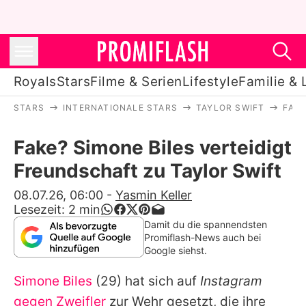
Royals
Stars
Filme & Serien
Lifestyle
Familie & 
STARS
INTERNATIONALE STARS
TAYLOR SWIFT
FAKE
Royals
Fake? Simone Biles verteidigt
Stars
Freundschaft zu Taylor Swift
Filme & Serien
08.07.26, 06:00
-
Yasmin Keller
Lesezeit:
2
min
Lifestyle
Damit du die spannendsten
Promiflash-News auch bei
Familie & Liebe
Google siehst.
Promiflash Exklusiv
Simone Biles
(29) hat sich auf
Instagram
gegen Zweifler
zur Wehr gesetzt, die ihre