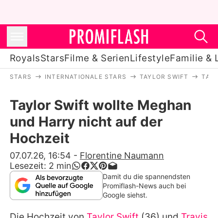
Royals
Stars
Filme & Serien
Lifestyle
Familie & 
STARS
INTERNATIONALE STARS
TAYLOR SWIFT
TAY
Royals
Taylor Swift wollte Meghan
Stars
und Harry nicht auf der
Filme & Serien
Hochzeit
Lifestyle
07.07.26, 16:54
-
Florentine Naumann
Lesezeit:
2
min
Familie & Liebe
Damit du die spannendsten
Promiflash-News auch bei
Promiflash Exklusiv
Google siehst.
Die Hochzeit von
Taylor Swift
(36) und
Travis