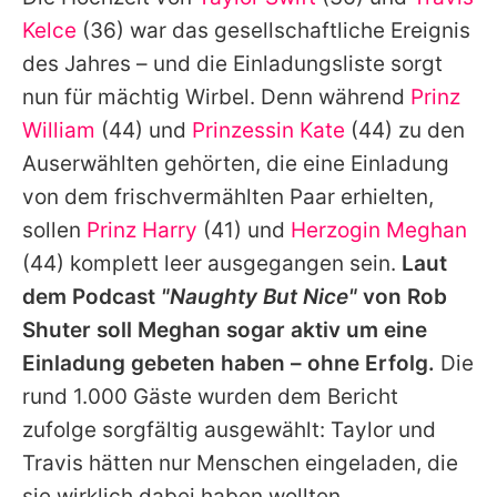
Alle Themen auf Promiflash
Kelce
(36) war das gesellschaftliche Ereignis
Jobs
des Jahres – und die Einladungsliste sorgt
nun für mächtig Wirbel. Denn während
Prinz
App runterladen
William
(44) und
Prinzessin Kate
(44) zu den
Team
Auserwählten gehörten, die eine Einladung
von dem frischvermählten Paar erhielten,
Redaktionelle Richtlinien
sollen
Prinz Harry
(41) und
Herzogin Meghan
Impressum
(44) komplett leer ausgegangen sein.
Laut
dem Podcast
"Naughty But Nice"
von
Rob
Datenschutzerklärung
Shuter
soll Meghan sogar aktiv um eine
Nutzungsbedingungen
Einladung gebeten haben – ohne Erfolg.
Die
Utiq verwalten
rund 1.000 Gäste wurden dem Bericht
zufolge sorgfältig ausgewählt: Taylor und
Travis hätten nur Menschen eingeladen, die
sie wirklich dabei haben wollten.