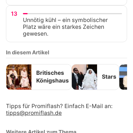
13
Unnötig kühl – ein symbolischer
Platz wäre ein starkes Zeichen
gewesen.
In diesem Artikel
Britisches
Stars
Königshaus
Tipps für Promiflash? Einfach E-Mail an:
tipps@promiflash.de
Weitere Artikel zum Thema