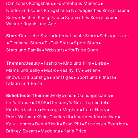
•
•
Dänisches Königshaus
Fürstenhaus Monaco
•
•
Niederländisches Königshaus
Norwegisches Königshaus
•
•
Schwedisches Königshaus
Spanisches Königshaus
Weitere Royals und Adel
•
•
Stars
:
Deutsche Stars
Internationale Stars
Schlagerstars
•
•
•
•
Tierische Stars
TikTok Stars
Sport Stars
•
•
Stars und Family
Webstars
YouTube Stars
•
•
•
•
Themen
:
Beauty
Fashion
Kino und Film
Liebe
•
•
•
•
Mama und Baby
Musik
Reality TV
Serien
•
•
•
Shows und Sonstige
Sonstiges
Sport und Fitness
Urlaub und Reise
•
•
Beliebteste Themen
:
Hollywood
Dschungelcamp
•
•
•
Let's Dance
DSDS
Germany's Next Topmodel
•
•
•
Kim Kardashian
Herzogin Meghan
Prinz Harry
•
•
•
Prinz William
König Charles III
Kourtney Kardashian
•
•
•
•
Kylie Jenner
Ben Affleck
Brad Pitt
Prinzessin Beatrice
•
•
Britney Spears
Madonna
Katie Price