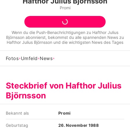
Hafthor Julius Björnsson
Alle Themen auf Promiflash
Promi
Jobs
App runterladen
Wenn du die Push-Benachrichtigungen zu
Hafthor Julius
Björnsson
abonnierst, bekommst du alle spannenden News zu
Team
Hafthor Julius Björnsson
und die wichtigsten News des Tages
Redaktionelle Richtlinien
Fotos
Umfeld
News
Impressum
Datenschutzerklärung
Steckbrief von Hafthor Julius
Nutzungsbedingungen
Björnsson
Utiq verwalten
Bekannt als
Promi
Geburtstag
26. November 1988