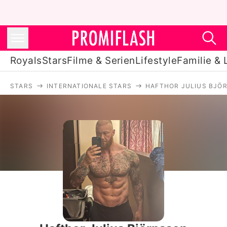
Royals
Stars
Filme & Serien
Lifestyle
Familie & 
STARS
INTERNATIONALE STARS
HAFTHOR JULIUS BJÖ
Royals
Stars
Filme & Serien
Lifestyle
Familie & Liebe
Promiflash Exklusiv