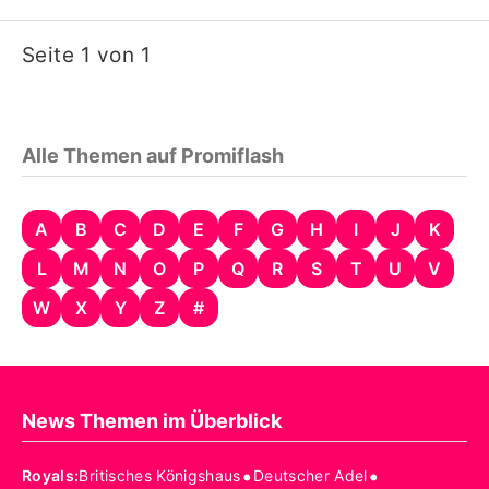
Seite 1 von 1
Alle Themen auf Promiflash
A
B
C
D
E
F
G
H
I
J
K
L
M
N
O
P
Q
R
S
T
U
V
W
X
Y
Z
#
News Themen im Überblick
•
•
Royals
:
Britisches Königshaus
Deutscher Adel