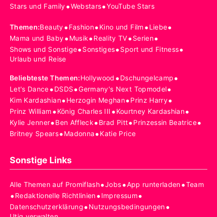
•
•
Stars und Family
Webstars
YouTube Stars
•
•
•
•
Themen
:
Beauty
Fashion
Kino und Film
Liebe
•
•
•
•
Mama und Baby
Musik
Reality TV
Serien
•
•
•
Shows und Sonstige
Sonstiges
Sport und Fitness
Urlaub und Reise
•
•
Beliebteste Themen
:
Hollywood
Dschungelcamp
•
•
•
Let's Dance
DSDS
Germany's Next Topmodel
•
•
•
Kim Kardashian
Herzogin Meghan
Prinz Harry
•
•
•
Prinz William
König Charles III
Kourtney Kardashian
•
•
•
•
Kylie Jenner
Ben Affleck
Brad Pitt
Prinzessin Beatrice
•
•
Britney Spears
Madonna
Katie Price
Sonstige Links
•
•
•
Alle Themen auf Promiflash
Jobs
App runterladen
Team
•
•
•
Redaktionelle Richtlinien
Impressum
•
•
Datenschutzerklärung
Nutzungsbedingungen
Utiq verwalten