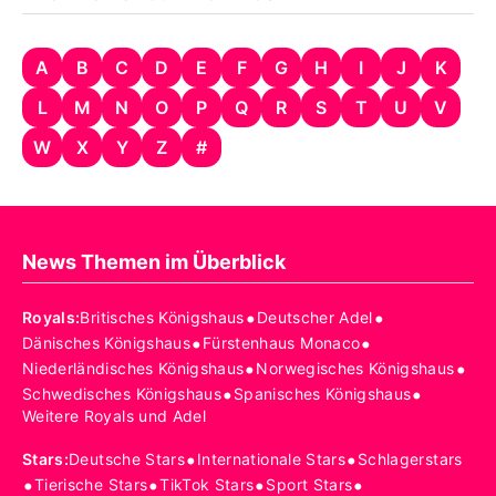
A
B
C
D
E
F
G
H
I
J
K
L
M
N
O
P
Q
R
S
T
U
V
W
X
Y
Z
#
News Themen im Überblick
•
•
Royals
:
Britisches Königshaus
Deutscher Adel
•
•
Dänisches Königshaus
Fürstenhaus Monaco
•
•
Niederländisches Königshaus
Norwegisches Königshaus
•
•
Schwedisches Königshaus
Spanisches Königshaus
Weitere Royals und Adel
•
•
Stars
:
Deutsche Stars
Internationale Stars
Schlagerstars
•
•
•
•
Tierische Stars
TikTok Stars
Sport Stars