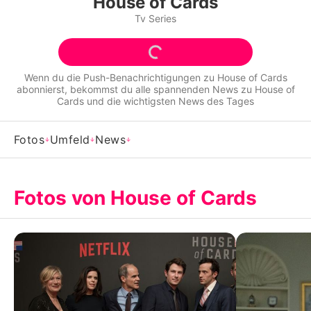
House of Cards
Alle Themen auf Promiflash
Tv Series
Jobs
App runterladen
Wenn du die Push-Benachrichtigungen zu
House of Cards
abonnierst, bekommst du alle spannenden News zu
House of
Team
Cards
und die wichtigsten News des Tages
Redaktionelle Richtlinien
Fotos
Umfeld
News
Impressum
Datenschutzerklärung
Fotos von House of Cards
Nutzungsbedingungen
Utiq verwalten