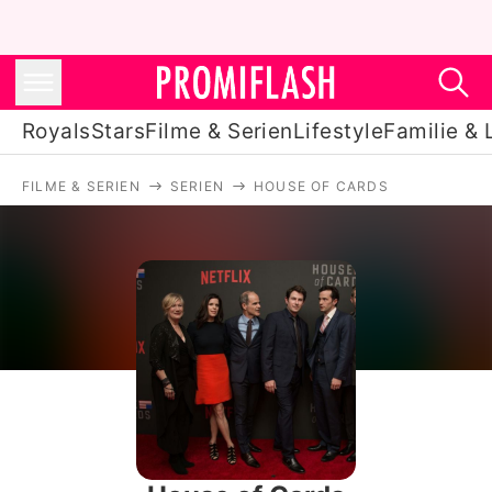
Royals
Stars
Filme & Serien
Lifestyle
Familie & 
FILME & SERIEN
SERIEN
HOUSE OF CARDS
Royals
Stars
Filme & Serien
Lifestyle
Familie & Liebe
Promiflash Exklusiv