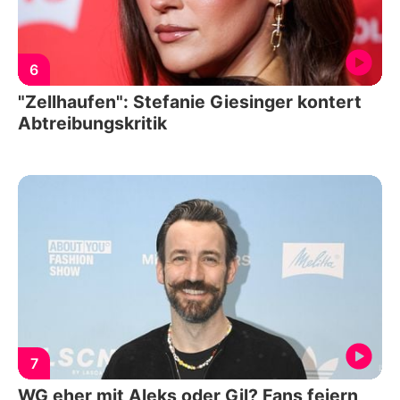
6
"Zellhaufen": Stefanie Giesinger kontert
Abtreibungskritik
7
WG eher mit Aleks oder Gil? Fans feiern