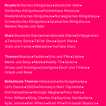
•
•
Royals
:
Britisches Königshaus
Deutscher Adel
•
•
Dänisches Königshaus
Fürstenhaus Monaco
•
•
Niederländisches Königshaus
Norwegisches Königshaus
•
•
Schwedisches Königshaus
Spanisches Königshaus
Weitere Royals und Adel
•
•
Stars
:
Deutsche Stars
Internationale Stars
Schlagerstars
•
•
•
•
Tierische Stars
TikTok Stars
Sport Stars
•
•
Stars und Family
Webstars
YouTube Stars
•
•
•
•
Themen
:
Beauty
Fashion
Kino und Film
Liebe
•
•
•
•
Mama und Baby
Musik
Reality TV
Serien
•
•
•
Shows und Sonstige
Sonstiges
Sport und Fitness
Urlaub und Reise
•
•
Beliebteste Themen
:
Hollywood
Dschungelcamp
•
•
•
Let's Dance
DSDS
Germany's Next Topmodel
•
•
•
Kim Kardashian
Herzogin Meghan
Prinz Harry
•
•
•
Prinz William
König Charles III
Kourtney Kardashian
•
•
•
•
Kylie Jenner
Ben Affleck
Brad Pitt
Prinzessin Beatrice