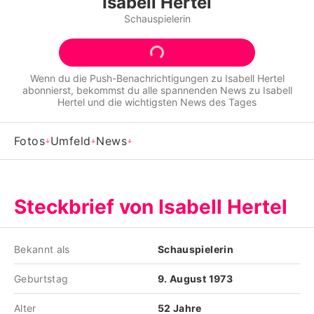
Isabell Hertel
Alle Themen auf Promiflash
Schauspielerin
Jobs
App runterladen
Wenn du die Push-Benachrichtigungen zu
Isabell Hertel
abonnierst, bekommst du alle spannenden News zu
Isabell
Team
Hertel
und die wichtigsten News des Tages
Redaktionelle Richtlinien
Fotos
Umfeld
News
Impressum
Datenschutzerklärung
Steckbrief von Isabell Hertel
Nutzungsbedingungen
Utiq verwalten
Bekannt als
Schauspielerin
Geburtstag
9. August 1973
Alter
52 Jahre