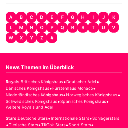
A
B
C
D
E
F
G
H
I
J
K
L
M
N
O
P
Q
R
S
T
U
V
W
X
Y
Z
#
News Themen im Überblick
•
•
Royals
:
Britisches Königshaus
Deutscher Adel
•
•
Dänisches Königshaus
Fürstenhaus Monaco
•
•
Niederländisches Königshaus
Norwegisches Königshaus
•
•
Schwedisches Königshaus
Spanisches Königshaus
Weitere Royals und Adel
•
•
Stars
:
Deutsche Stars
Internationale Stars
Schlagerstars
•
•
•
•
Tierische Stars
TikTok Stars
Sport Stars