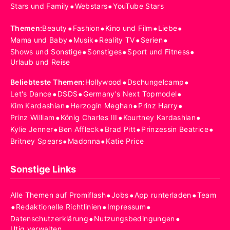
•
•
Stars und Family
Webstars
YouTube Stars
•
•
•
•
Themen
:
Beauty
Fashion
Kino und Film
Liebe
•
•
•
•
Mama und Baby
Musik
Reality TV
Serien
•
•
•
Shows und Sonstige
Sonstiges
Sport und Fitness
Urlaub und Reise
•
•
Beliebteste Themen
:
Hollywood
Dschungelcamp
•
•
•
Let's Dance
DSDS
Germany's Next Topmodel
•
•
•
Kim Kardashian
Herzogin Meghan
Prinz Harry
•
•
•
Prinz William
König Charles III
Kourtney Kardashian
•
•
•
•
Kylie Jenner
Ben Affleck
Brad Pitt
Prinzessin Beatrice
•
•
Britney Spears
Madonna
Katie Price
Sonstige Links
•
•
•
Alle Themen auf Promiflash
Jobs
App runterladen
Team
•
•
•
Redaktionelle Richtlinien
Impressum
•
•
Datenschutzerklärung
Nutzungsbedingungen
Utiq verwalten