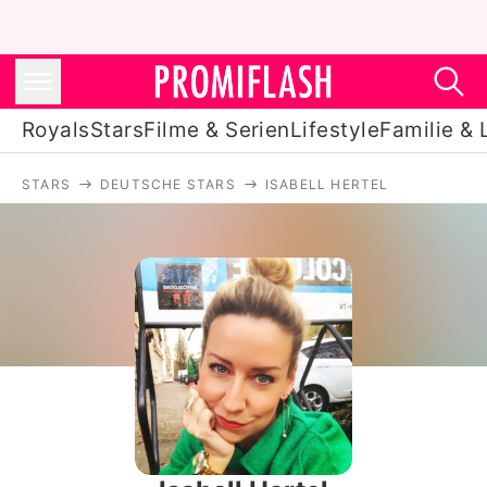
Royals
Stars
Filme & Serien
Lifestyle
Familie & 
STARS
DEUTSCHE STARS
ISABELL HERTEL
Royals
Stars
Filme & Serien
Lifestyle
Familie & Liebe
Promiflash Exklusiv