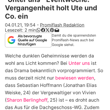
Alle Themen auf Promiflash
Vergangenheit holt Ute und
Jobs
Co. ein
App runterladen
04.01.21, 19:54
-
Promiflash Redaktion
Lesezeit:
2
min
Team
Damit du die spannendsten
Promiflash-News auch bei
Redaktionelle Richtlinien
Google siehst.
Welche dunklen Geheimnisse werden da
Impressum
wohl ans Licht kommen? Bei
Unter uns
ist
Datenschutzerklärung
das Drama bekanntlich vorprogrammiert. So
Nutzungsbedingungen
muss derzeit nicht nur
bewiesen werden
,
dass Sebastian Hoffmann (
Jonathan Elias
Utiq verwalten
Weiske
, 24) der Vergewaltiger von Vivien
(
Sharon Berlinghoff
, 25) ist – es droht auch
das Aus für die Dachgeschoss-WG. Zudem