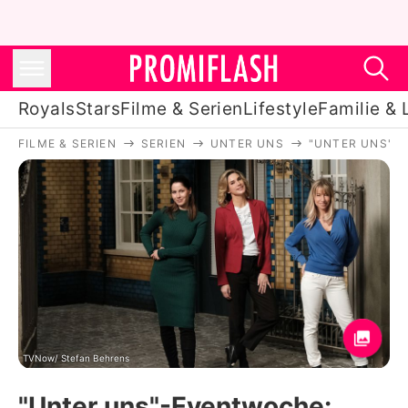
Royals
Stars
Filme & Serien
Lifestyle
Familie & 
FILME & SERIEN
SERIEN
UNTER UNS
"UNTER UNS"-E
Royals
Stars
Filme & Serien
Lifestyle
Familie & Liebe
Promiflash Exklusiv
TVNow/ Stefan Behrens
"Unter uns"-Eventwoche: