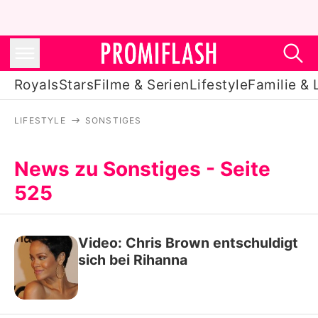
Royals
Stars
Filme & Serien
Lifestyle
Familie & 
LIFESTYLE
SONSTIGES
Royals
Stars
News zu Sonstiges - Seite
525
Filme & Serien
Lifestyle
Video: Chris Brown entschuldigt
Familie & Liebe
sich bei Rihanna
Promiflash Exklusiv