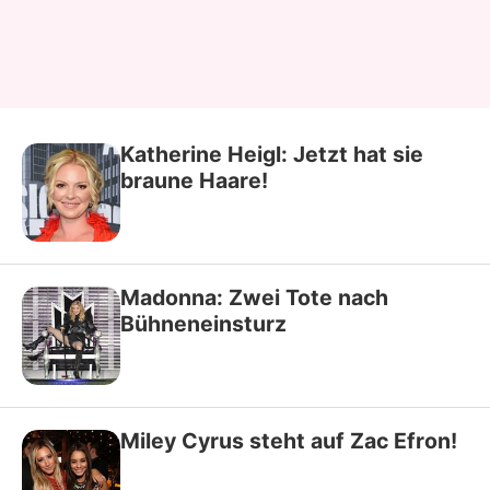
Katherine Heigl: Jetzt hat sie
braune Haare!
Madonna: Zwei Tote nach
Bühneneinsturz
Miley Cyrus steht auf Zac Efron!