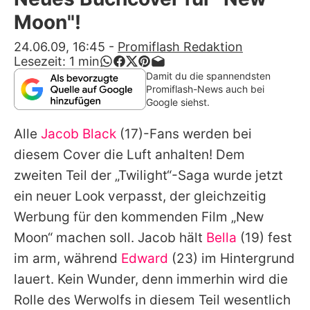
Alle Themen auf Promiflash
Moon"!
Jobs
24.06.09, 16:45
-
Promiflash Redaktion
Lesezeit:
1
min
App runterladen
Damit du die spannendsten
Promiflash-News auch bei
Team
Google siehst.
Redaktionelle Richtlinien
Alle
Jacob Black
(17)-Fans werden bei
diesem Cover die Luft anhalten! Dem
Impressum
zweiten Teil der „Twilight“-Saga wurde jetzt
Datenschutzerklärung
ein neuer Look verpasst, der gleichzeitig
Werbung für den kommenden Film „New
Nutzungsbedingungen
Moon“ machen soll. Jacob hält
Bella
(19) fest
Utiq verwalten
im arm, während
Edward
(23) im Hintergrund
lauert. Kein Wunder, denn immerhin wird die
Rolle des Werwolfs in diesem Teil wesentlich