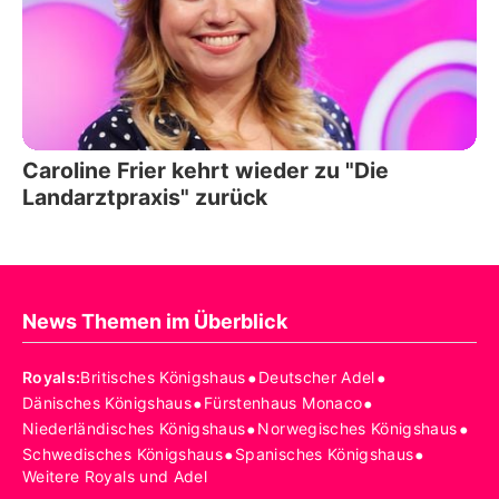
Caroline Frier kehrt wieder zu "Die
Landarztpraxis" zurück
News Themen im Überblick
•
•
Royals
:
Britisches Königshaus
Deutscher Adel
•
•
Dänisches Königshaus
Fürstenhaus Monaco
•
•
Niederländisches Königshaus
Norwegisches Königshaus
•
•
Schwedisches Königshaus
Spanisches Königshaus
Weitere Royals und Adel