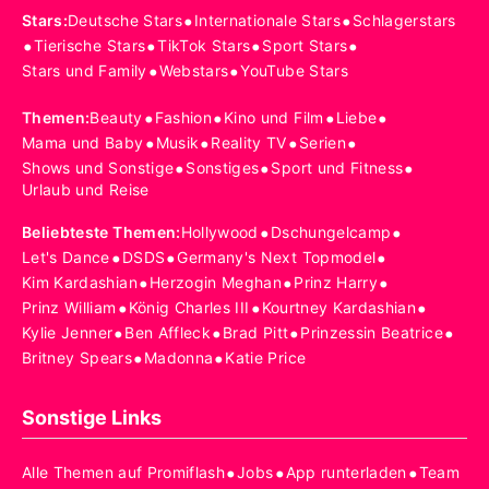
•
•
Stars
:
Deutsche Stars
Internationale Stars
Schlagerstars
•
•
•
•
Tierische Stars
TikTok Stars
Sport Stars
•
•
Stars und Family
Webstars
YouTube Stars
•
•
•
•
Themen
:
Beauty
Fashion
Kino und Film
Liebe
•
•
•
•
Mama und Baby
Musik
Reality TV
Serien
•
•
•
Shows und Sonstige
Sonstiges
Sport und Fitness
Urlaub und Reise
•
•
Beliebteste Themen
:
Hollywood
Dschungelcamp
•
•
•
Let's Dance
DSDS
Germany's Next Topmodel
•
•
•
Kim Kardashian
Herzogin Meghan
Prinz Harry
•
•
•
Prinz William
König Charles III
Kourtney Kardashian
•
•
•
•
Kylie Jenner
Ben Affleck
Brad Pitt
Prinzessin Beatrice
•
•
Britney Spears
Madonna
Katie Price
Sonstige Links
•
•
•
Alle Themen auf Promiflash
Jobs
App runterladen
Team