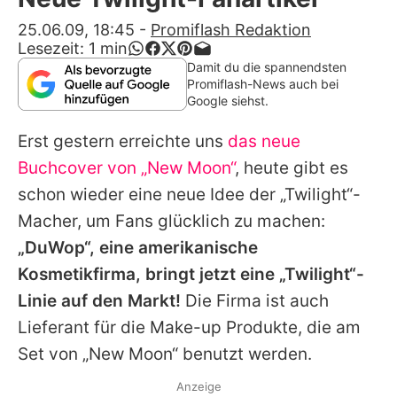
Alle Themen auf Promiflash
25.06.09, 18:45
-
Promiflash Redaktion
Lesezeit:
1
min
Jobs
Damit du die spannendsten
Promiflash-News auch bei
App runterladen
Google siehst.
Team
Erst gestern erreichte uns
das neue
Redaktionelle Richtlinien
Buchcover von „New Moon“
, heute gibt es
schon wieder eine neue Idee der „Twilight“-
Impressum
Macher, um Fans glücklich zu machen:
Datenschutzerklärung
„DuWop“, eine amerikanische
Kosmetikfirma, bringt jetzt eine
„Twilight“
-
Nutzungsbedingungen
Linie auf den Markt!
Die Firma ist auch
Utiq verwalten
Lieferant für die Make-up Produkte, die am
Set von „New Moon“ benutzt werden.
Anzeige