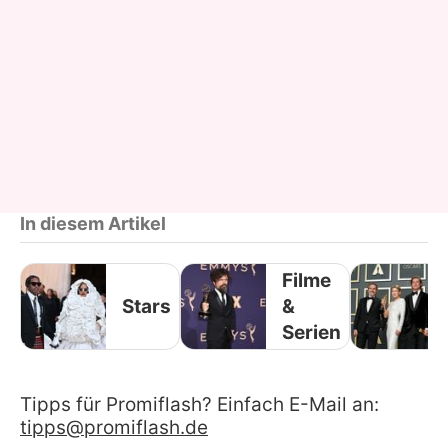
In diesem Artikel
Filme
Stars
&
Serien
Tipps für Promiflash? Einfach E-Mail an:
tipps@promiflash.de