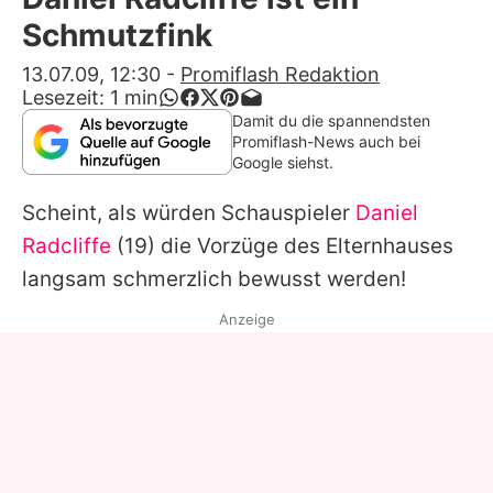
Alle Themen auf Promiflash
Schmutzfink
Jobs
13.07.09, 12:30
-
Promiflash Redaktion
Lesezeit:
1
min
App runterladen
Damit du die spannendsten
Promiflash-News auch bei
Team
Google siehst.
Redaktionelle Richtlinien
Scheint, als würden Schauspieler
Daniel
Radcliffe
(19) die Vorzüge des Elternhauses
Impressum
langsam schmerzlich bewusst werden!
Datenschutzerklärung
Anzeige
Nutzungsbedingungen
Utiq verwalten