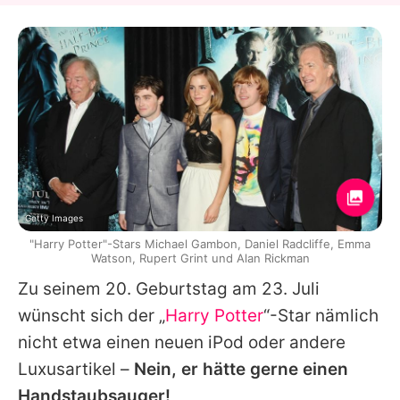
Getty Images
"Harry Potter"-Stars Michael Gambon, Daniel Radcliffe, Emma
Watson, Rupert Grint und Alan Rickman
Zu seinem 20. Geburtstag am 23. Juli
wünscht sich der „
Harry Potter
“-Star nämlich
nicht etwa einen neuen iPod oder andere
Luxusartikel –
Nein, er hätte gerne einen
Handstaubsauger!