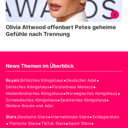
Olivia Attwood offenbart Petes geheime
Gefühle nach Trennung
News Themen im Überblick
•
•
Royals
:
Britisches Königshaus
Deutscher Adel
•
•
Dänisches Königshaus
Fürstenhaus Monaco
•
•
Niederländisches Königshaus
Norwegisches Königshaus
•
•
Schwedisches Königshaus
Spanisches Königshaus
Weitere Royals und Adel
•
•
Stars
:
Deutsche Stars
Internationale Stars
Schlagerstars
•
•
•
•
Tierische Stars
TikTok Stars
Sport Stars