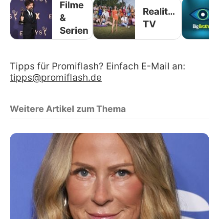
Filme
Reality-
&
TV
Serien
Tipps für Promiflash? Einfach E-Mail an:
tipps@promiflash.de
Weitere Artikel zum Thema