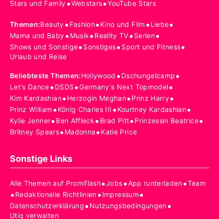
•
•
Stars und Family
Webstars
YouTube Stars
•
•
•
•
Themen
:
Beauty
Fashion
Kino und Film
Liebe
•
•
•
•
Mama und Baby
Musik
Reality TV
Serien
•
•
•
Shows und Sonstige
Sonstiges
Sport und Fitness
Urlaub und Reise
•
•
Beliebteste Themen
:
Hollywood
Dschungelcamp
•
•
•
Let's Dance
DSDS
Germany's Next Topmodel
•
•
•
Kim Kardashian
Herzogin Meghan
Prinz Harry
•
•
•
Prinz William
König Charles III
Kourtney Kardashian
•
•
•
•
Kylie Jenner
Ben Affleck
Brad Pitt
Prinzessin Beatrice
•
•
Britney Spears
Madonna
Katie Price
Sonstige Links
•
•
•
Alle Themen auf Promiflash
Jobs
App runterladen
Team
•
•
•
Redaktionelle Richtlinien
Impressum
•
•
Datenschutzerklärung
Nutzungsbedingungen
Utiq verwalten