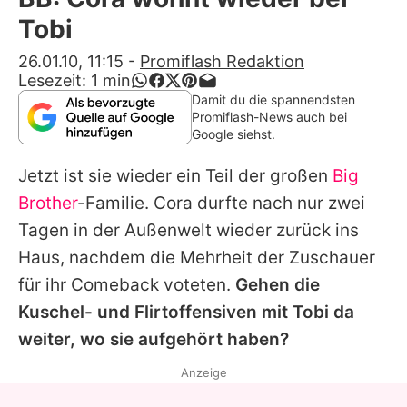
Alle Themen auf Promiflash
Tobi
Jobs
26.01.10, 11:15
-
Promiflash Redaktion
Lesezeit:
1
min
App runterladen
Damit du die spannendsten
Promiflash-News auch bei
Team
Google siehst.
Redaktionelle Richtlinien
Jetzt ist sie wieder ein Teil der großen
Big
Brother
-Familie. Cora durfte nach nur zwei
Impressum
Tagen in der Außenwelt wieder zurück ins
Datenschutzerklärung
Haus, nachdem die Mehrheit der Zuschauer
für ihr Comeback voteten.
Gehen die
Nutzungsbedingungen
Kuschel- und Flirtoffensiven mit Tobi da
Utiq verwalten
weiter, wo sie aufgehört haben?
Anzeige