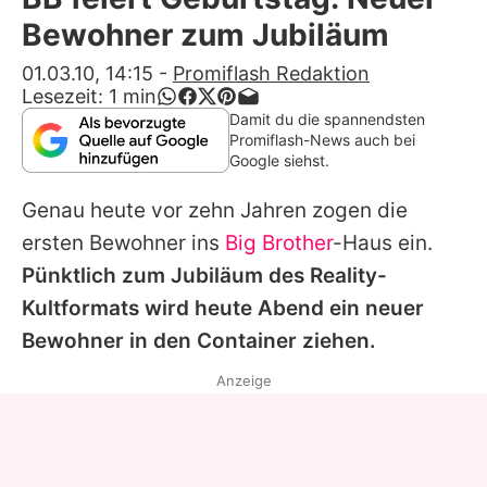
Alle Themen auf Promiflash
Bewohner zum Jubiläum
Jobs
01.03.10, 14:15
-
Promiflash Redaktion
Lesezeit:
1
min
App runterladen
Damit du die spannendsten
Promiflash-News auch bei
Team
Google siehst.
Redaktionelle Richtlinien
Genau heute vor zehn Jahren zogen die
ersten Bewohner ins
Big Brother
-Haus ein.
Impressum
Pünktlich zum Jubiläum des Reality-
Datenschutzerklärung
Kultformats wird heute Abend ein neuer
Bewohner in den Container ziehen.
Nutzungsbedingungen
Anzeige
Utiq verwalten