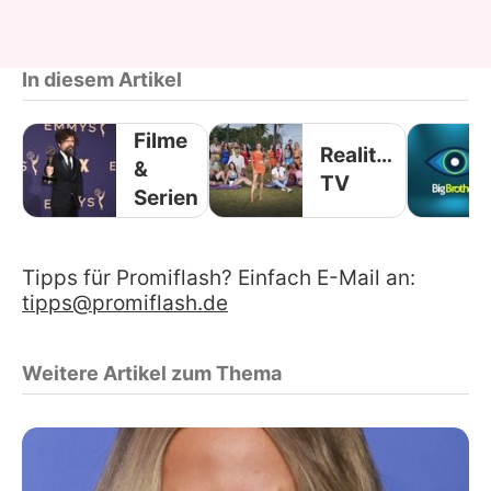
In diesem Artikel
Filme
Reality-
&
TV
Serien
Tipps für Promiflash? Einfach E-Mail an:
tipps@promiflash.de
Weitere Artikel zum Thema