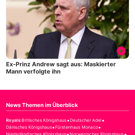
Ex-Prinz Andrew sagt aus: Maskierter
Mann verfolgte ihn
News Themen im Überblick
•
•
Royals
:
Britisches Königshaus
Deutscher Adel
•
•
Dänisches Königshaus
Fürstenhaus Monaco
•
•
Niederländisches Königshaus
Norwegisches Königshaus