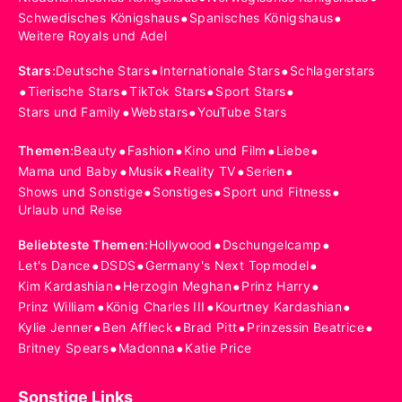
•
•
Schwedisches Königshaus
Spanisches Königshaus
Weitere Royals und Adel
•
•
Stars
:
Deutsche Stars
Internationale Stars
Schlagerstars
•
•
•
•
Tierische Stars
TikTok Stars
Sport Stars
•
•
Stars und Family
Webstars
YouTube Stars
•
•
•
•
Themen
:
Beauty
Fashion
Kino und Film
Liebe
•
•
•
•
Mama und Baby
Musik
Reality TV
Serien
•
•
•
Shows und Sonstige
Sonstiges
Sport und Fitness
Urlaub und Reise
•
•
Beliebteste Themen
:
Hollywood
Dschungelcamp
•
•
•
Let's Dance
DSDS
Germany's Next Topmodel
•
•
•
Kim Kardashian
Herzogin Meghan
Prinz Harry
•
•
•
Prinz William
König Charles III
Kourtney Kardashian
•
•
•
•
Kylie Jenner
Ben Affleck
Brad Pitt
Prinzessin Beatrice
•
•
Britney Spears
Madonna
Katie Price
Sonstige Links