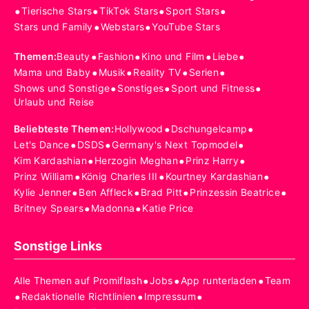
•
•
•
•
Tierische Stars
TikTok Stars
Sport Stars
•
•
Stars und Family
Webstars
YouTube Stars
•
•
•
•
Themen
:
Beauty
Fashion
Kino und Film
Liebe
•
•
•
•
Mama und Baby
Musik
Reality TV
Serien
•
•
•
Shows und Sonstige
Sonstiges
Sport und Fitness
Urlaub und Reise
•
•
Beliebteste Themen
:
Hollywood
Dschungelcamp
•
•
•
Let's Dance
DSDS
Germany's Next Topmodel
•
•
•
Kim Kardashian
Herzogin Meghan
Prinz Harry
•
•
•
Prinz William
König Charles III
Kourtney Kardashian
•
•
•
•
Kylie Jenner
Ben Affleck
Brad Pitt
Prinzessin Beatrice
•
•
Britney Spears
Madonna
Katie Price
Sonstige Links
•
•
•
Alle Themen auf Promiflash
Jobs
App runterladen
Team
•
•
•
Redaktionelle Richtlinien
Impressum