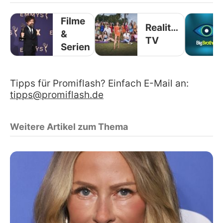
Filme
Reality-
&
TV
Serien
Tipps für Promiflash? Einfach E-Mail an:
tipps@promiflash.de
Weitere Artikel zum Thema