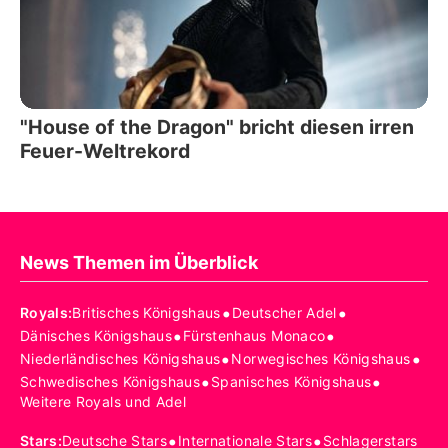
"House of the Dragon" bricht diesen irren
Feuer-Weltrekord
News Themen im Überblick
•
•
Royals
:
Britisches Königshaus
Deutscher Adel
•
•
Dänisches Königshaus
Fürstenhaus Monaco
•
•
Niederländisches Königshaus
Norwegisches Königshaus
•
•
Schwedisches Königshaus
Spanisches Königshaus
Weitere Royals und Adel
•
•
Stars
:
Deutsche Stars
Internationale Stars
Schlagerstars