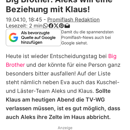
Alle Themen auf Promiflash
Beziehung mit Klaus!
Jobs
19.04.10, 18:45
-
Promiflash Redaktion
Lesezeit:
2
min
App runterladen
Damit du die spannendsten
Promiflash-News auch bei
Team
Google siehst.
Redaktionelle Richtlinien
Heute ist wieder Entscheidungstag bei
Big
Brother
und der könnte für eine Person ganz
Impressum
besonders bitter ausfallen! Auf der Liste
Datenschutzerklärung
steht nämlich neben Eva auch das Kuschel-
und Läster-Team Aleks und Klaus.
Sollte
Nutzungsbedingungen
Klaus am heutigen Abend die TV-WG
Utiq verwalten
verlassen müssen, ist es gut möglich, dass
auch Aleks ihre Zelte im Haus abbricht.
Anzeige