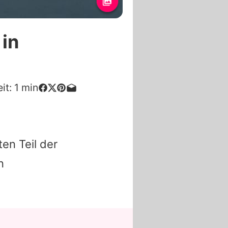
 in
it:
1
min
en Teil der
n