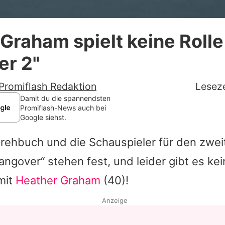
Datenschutzerklärung
Graham spielt keine Rolle
Nutzungsbedingungen
er 2"
Utiq verwalten
Promiflash Redaktion
Leseze
Damit du die spannendsten
Promiflash-News auch bei
Google siehst.
rehbuch und die Schauspieler für den zweit
ngover“ stehen fest, und leider gibt es kei
mit
Heather Graham
(40)!
Anzeige