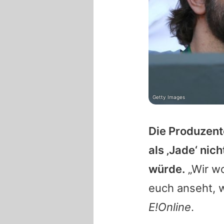
Getty Images
Die Produzent
als ‚Jade‘ nic
würde.
„Wir wo
euch anseht, w
E!Online
.