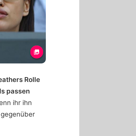
athers Rolle
ils passen
enn ihr ihn
r gegenüber