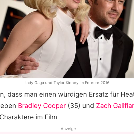
Lady Gaga und Taylor Kinney im Februar 2016
en, dass man einen würdigen Ersatz für Heat
 neben
Bradley Cooper
(35) und
Zach Galifia
 Charaktere im Film.
Anzeige