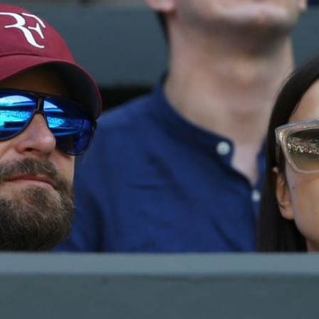
Filme & Serien
Lifestyle
Familie & Liebe
Promiflash Exklusiv
Alle Themen auf Promiflash
Jobs
App runterladen
Team
Redaktionelle Richtlinien
Impressum