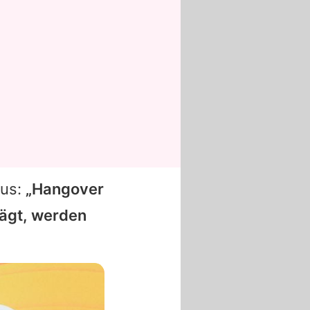
aus:
„Hangover
lägt, werden