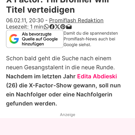
Alle Themen auf Promiflash
Titel verteidigen
Jobs
06.02.11, 20:30
-
Promiflash Redaktion
Lesezeit:
1
min
App runterladen
Damit du die spannendsten
Promiflash-News auch bei
Team
Google siehst.
Redaktionelle Richtlinien
Schon bald geht die Suche nach einem
neuen Gesangstalent in die neue Runde.
Impressum
Nachdem im letzten Jahr
Edita Abdieski
Datenschutzerklärung
(26) die
X-Factor
-Show gewann, soll nun
ein Nachfolger oder eine Nachfolgerin
Nutzungsbedingungen
gefunden werden.
Utiq verwalten
Anzeige