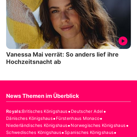
Vanessa Mai verrät: So anders lief ihre
Hochzeitsnacht ab
News Themen im Überblick
•
•
Royals
:
Britisches Königshaus
Deutscher Adel
•
•
Dänisches Königshaus
Fürstenhaus Monaco
•
•
Niederländisches Königshaus
Norwegisches Königshaus
•
•
Schwedisches Königshaus
Spanisches Königshaus