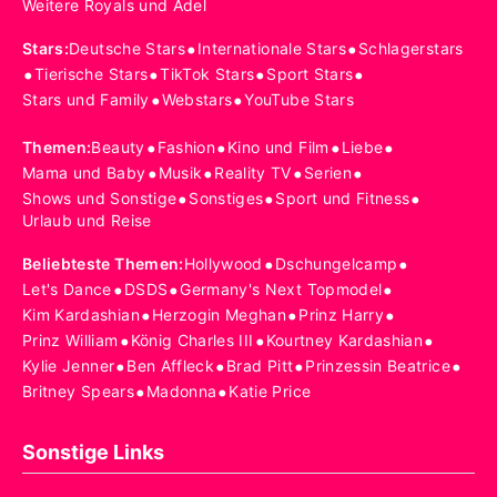
Weitere Royals und Adel
•
•
Stars
:
Deutsche Stars
Internationale Stars
Schlagerstars
•
•
•
•
Tierische Stars
TikTok Stars
Sport Stars
•
•
Stars und Family
Webstars
YouTube Stars
•
•
•
•
Themen
:
Beauty
Fashion
Kino und Film
Liebe
•
•
•
•
Mama und Baby
Musik
Reality TV
Serien
•
•
•
Shows und Sonstige
Sonstiges
Sport und Fitness
Urlaub und Reise
•
•
Beliebteste Themen
:
Hollywood
Dschungelcamp
•
•
•
Let's Dance
DSDS
Germany's Next Topmodel
•
•
•
Kim Kardashian
Herzogin Meghan
Prinz Harry
•
•
•
Prinz William
König Charles III
Kourtney Kardashian
•
•
•
•
Kylie Jenner
Ben Affleck
Brad Pitt
Prinzessin Beatrice
•
•
Britney Spears
Madonna
Katie Price
Sonstige Links