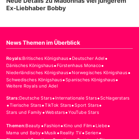
Neue Details zu Madonnas viel jüngerem
Ex-Liebhaber Bobby
News Themen im Überblick
•
•
Royals
:
Britisches Königshaus
Deutscher Adel
•
•
Dänisches Königshaus
Fürstenhaus Monaco
•
•
Niederländisches Königshaus
Norwegisches Königshaus
•
•
Schwedisches Königshaus
Spanisches Königshaus
Weitere Royals und Adel
•
•
Stars
:
Deutsche Stars
Internationale Stars
Schlagerstars
•
•
•
•
Tierische Stars
TikTok Stars
Sport Stars
•
•
Stars und Family
Webstars
YouTube Stars
•
•
•
•
Themen
:
Beauty
Fashion
Kino und Film
Liebe
•
•
•
•
Mama und Baby
Musik
Reality TV
Serien