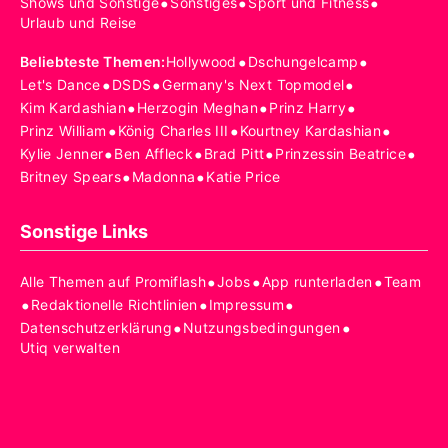
•
•
•
Shows und Sonstige
Sonstiges
Sport und Fitness
Urlaub und Reise
•
•
Beliebteste Themen
:
Hollywood
Dschungelcamp
•
•
•
Let's Dance
DSDS
Germany's Next Topmodel
•
•
•
Kim Kardashian
Herzogin Meghan
Prinz Harry
•
•
•
Prinz William
König Charles III
Kourtney Kardashian
•
•
•
•
Kylie Jenner
Ben Affleck
Brad Pitt
Prinzessin Beatrice
•
•
Britney Spears
Madonna
Katie Price
Sonstige Links
•
•
•
Alle Themen auf Promiflash
Jobs
App runterladen
Team
•
•
•
Redaktionelle Richtlinien
Impressum
•
•
Datenschutzerklärung
Nutzungsbedingungen
Utiq verwalten