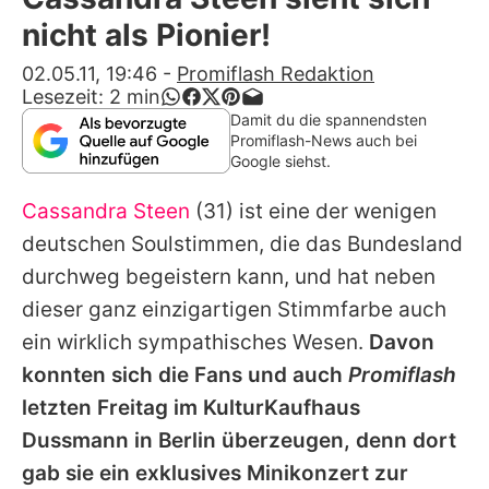
Alle Themen auf Promiflash
nicht als Pionier!
Jobs
02.05.11, 19:46
-
Promiflash Redaktion
Lesezeit:
2
min
App runterladen
Damit du die spannendsten
Promiflash-News auch bei
Team
Google siehst.
Redaktionelle Richtlinien
Cassandra Steen
(31) ist eine der wenigen
deutschen Soulstimmen, die das Bundesland
Impressum
durchweg begeistern kann, und hat neben
Datenschutzerklärung
dieser ganz einzigartigen Stimmfarbe auch
ein wirklich sympathisches Wesen.
Davon
Nutzungsbedingungen
konnten sich die Fans und auch
Promiflash
Utiq verwalten
letzten Freitag im KulturKaufhaus
Dussmann in Berlin überzeugen, denn dort
gab sie ein exklusives Minikonzert zur