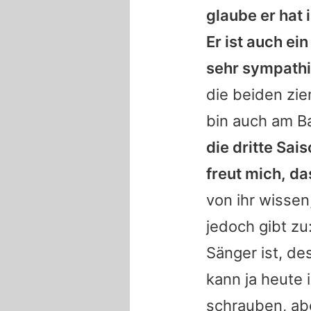
glaube er hat 
Er ist auch ei
sehr sympathis
die beiden zie
bin auch am B
die dritte Sai
freut mich, da
von ihr wissen
jedoch gibt z
Sänger ist, d
kann ja heute 
schrauben, abe