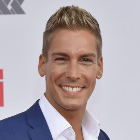
Filme & Serien
Lifestyle
Familie & Liebe
Promiflash Exklusiv
Alle Themen auf Promiflash
Jobs
App runterladen
Team
Redaktionelle Richtlinien
Impressum