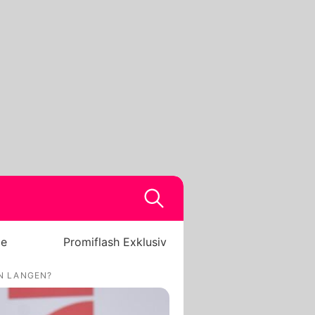
be
Promiflash Exklusiv
N LANGEN?