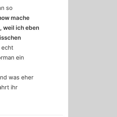
nn so
 Show mache
 weil ich eben
isschen
 echt
orman ein
und was eher
hrt ihr