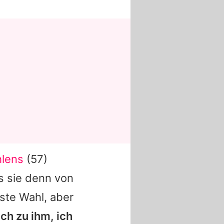
hlens
(57)
s sie denn von
rste Wahl, aber
ch zu ihm, ich