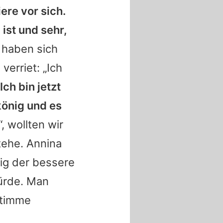
ere vor sich.
ist und sehr,
 haben sich
h
verriet: „Ich
Ich bin jetzt
könig und es
“, wollten wir
tehe. Annina
ig der bessere
ürde. Man
Stimme