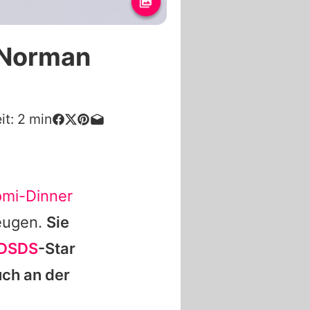
-Norman
it:
2
min
omi-Dinner
zeugen.
Sie
DSDS
-Star
uch an der