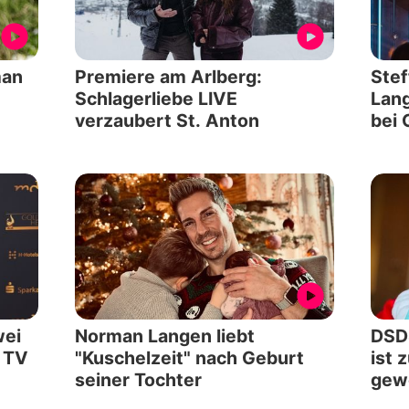
man
Premiere am Arlberg:
Stef
Schlagerliebe LIVE
Lang
verzaubert St. Anton
bei
wei
Norman Langen liebt
DSD
m TV
"Kuschelzeit" nach Geburt
ist 
seiner Tochter
gew