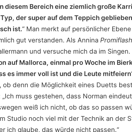
in diesem Bereich eine ziemlich große Karri
n Typ, der super auf dem Teppich geblieben 
ch ist.
“ Man merkt auf persönlicher Ebene
mlich gut verstanden. Als Annina
Promiflas
allermann und versuche mich da im Singen.
son auf Mallorca, einmal pro Woche im Bier
ss es immer voll ist und die Leute mitfeiern
, ob denn die Möglichkeit eines Duetts bes
u: „Ich muss gestehen, dass Norman eindeut
eswegen weiß ich nicht, ob das so passen w
im Studio noch viel mit der Technik an der 
r ich glaube, das würde nicht passen.“