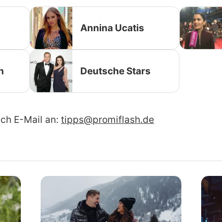
Annina Ucatis
n
Deutsche Stars
ach E-Mail an:
tipps@promiflash.de