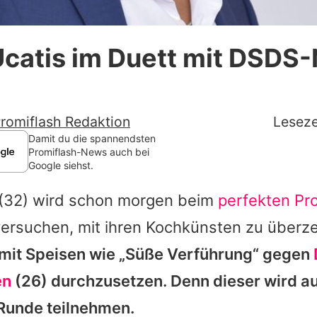
Datenschutzerklärung
Ucatis im Duett mit DSDS
Nutzungsbedingungen
Utiq verwalten
romiflash Redaktion
Leseze
Damit du die spannendsten
Promiflash-News auch bei
Google siehst.
(32) wird schon morgen beim
perfekten Pr
versuchen, mit ihren Kochkünsten zu über
 mit Speisen wie „Süße Verführung“ gegen
en
(26) durchzusetzen. Denn dieser wird a
Runde teilnehmen.