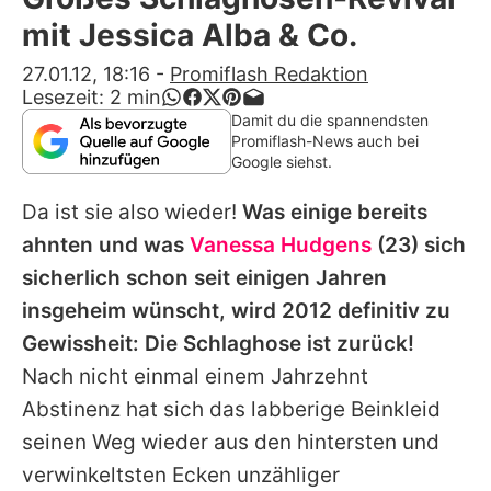
Alle Themen auf Promiflash
mit Jessica Alba & Co.
Jobs
27.01.12, 18:16
-
Promiflash Redaktion
Lesezeit:
2
min
App runterladen
Damit du die spannendsten
Promiflash-News auch bei
Team
Google siehst.
Redaktionelle Richtlinien
Da ist sie also wieder!
Was einige bereits
ahnten und was
Vanessa Hudgens
(23) sich
Impressum
sicherlich schon seit einigen Jahren
Datenschutzerklärung
insgeheim wünscht, wird 2012 definitiv zu
Gewissheit: Die Schlaghose ist zurück!
Nutzungsbedingungen
Nach nicht einmal einem Jahrzehnt
Utiq verwalten
Abstinenz hat sich das labberige Beinkleid
seinen Weg wieder aus den hintersten und
verwinkeltsten Ecken unzähliger