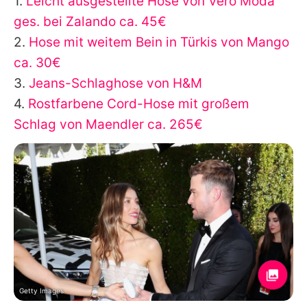
1.
Leicht ausgestellte Hose von Vero Moda
ges. bei Zalando ca. 45€
2.
Hose mit weitem Bein in Türkis von Mango
ca. 30€
3.
Jeans-Schlaghose von H&M
4.
Rostfarbene Cord-Hose mit großem
Schlag von Maendler ca. 265€
Getty Images