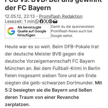
Alle Themen auf Promiflash
der FC Bayern
Jobs
12.05.12, 22:13
-
Promiflash Redaktion
Lesezeit:
1
min
App runterladen
Damit du die spannendsten
Promiflash-News auch bei
Team
Google siehst.
Redaktionelle Richtlinien
Heute war es so weit. Beim DFB-Pokale trat
der deutsche Meister BVB gegen die
Impressum
deutsche Vorzeigemannschaft
FC Bayern
Datenschutzerklärung
München
an. Bei dem Fußball-Krimi in Berlin
fielen insgesamt sieben Tore und am Ende
Nutzungsbedingungen
siegten die gelb-schwarzen Dortmunder.
Mit
Utiq verwalten
5:2 besiegten sie die Bayern und ließen
deren Traum von einer Revanche
zerplatzen.