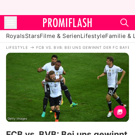
Royals
Stars
Filme & Serien
Lifestyle
Familie & 
LIFESTYLE
FCB VS. BVB: BEI UNS GEWINNT DER FC BAYER
Royals
Stars
Filme & Serien
Lifestyle
Familie & Liebe
Promiflash Exklusiv
Getty Images
FCB vs. BVB: Bei uns gewinnt