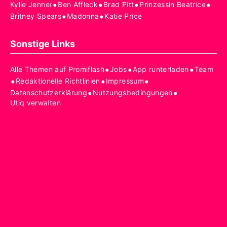
•
•
•
•
Kylie Jenner
Ben Affleck
Brad Pitt
Prinzessin Beatrice
•
•
Britney Spears
Madonna
Katie Price
Sonstige Links
•
•
•
Alle Themen auf Promiflash
Jobs
App runterladen
Team
•
•
•
Redaktionelle Richtlinien
Impressum
•
•
Datenschutzerklärung
Nutzungsbedingungen
Utiq verwalten