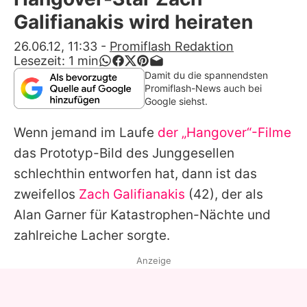
Alle Themen auf Promiflash
Galifianakis wird heiraten
Jobs
26.06.12, 11:33
-
Promiflash Redaktion
Lesezeit:
1
min
App runterladen
Damit du die spannendsten
Promiflash-News auch bei
Team
Google siehst.
Redaktionelle Richtlinien
Wenn jemand im Laufe
der „Hangover“-Filme
das Prototyp-Bild des Junggesellen
Impressum
schlechthin entworfen hat, dann ist das
Datenschutzerklärung
zweifellos
Zach Galifianakis
(42), der als
Alan Garner für Katastrophen-Nächte und
Nutzungsbedingungen
zahlreiche Lacher sorgte.
Utiq verwalten
Anzeige