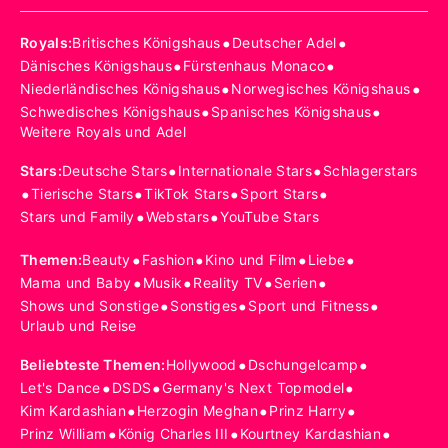
•
•
Royals
:
Britisches Königshaus
Deutscher Adel
•
•
Dänisches Königshaus
Fürstenhaus Monaco
•
•
Niederländisches Königshaus
Norwegisches Königshaus
•
•
Schwedisches Königshaus
Spanisches Königshaus
Weitere Royals und Adel
•
•
Stars
:
Deutsche Stars
Internationale Stars
Schlagerstars
•
•
•
•
Tierische Stars
TikTok Stars
Sport Stars
•
•
Stars und Family
Webstars
YouTube Stars
•
•
•
•
Themen
:
Beauty
Fashion
Kino und Film
Liebe
•
•
•
•
Mama und Baby
Musik
Reality TV
Serien
•
•
•
Shows und Sonstige
Sonstiges
Sport und Fitness
Urlaub und Reise
•
•
Beliebteste Themen
:
Hollywood
Dschungelcamp
•
•
•
Let's Dance
DSDS
Germany's Next Topmodel
•
•
•
Kim Kardashian
Herzogin Meghan
Prinz Harry
•
•
•
Prinz William
König Charles III
Kourtney Kardashian