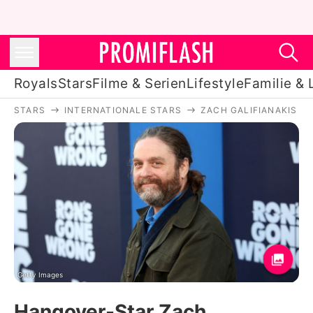
Royals
Stars
Filme & Serien
Lifestyle
Familie & 
STARS
INTERNATIONALE STARS
ZACH GALIFIANAKIS
Royals
Stars
Filme & Serien
Lifestyle
Familie & Liebe
Promiflash Exklusiv
Getty Images
Hangover-Star Zach