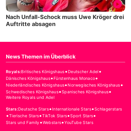
Nach Unfall-Schock muss Uwe Kröger drei
Auftritte absagen
News Themen im Überblick
•
•
Royals
:
Britisches Königshaus
Deutscher Adel
•
•
Dänisches Königshaus
Fürstenhaus Monaco
•
•
Niederländisches Königshaus
Norwegisches Königshaus
•
•
Schwedisches Königshaus
Spanisches Königshaus
Weitere Royals und Adel
•
•
Stars
:
Deutsche Stars
Internationale Stars
Schlagerstars
•
•
•
•
Tierische Stars
TikTok Stars
Sport Stars
•
•
Stars und Family
Webstars
YouTube Stars