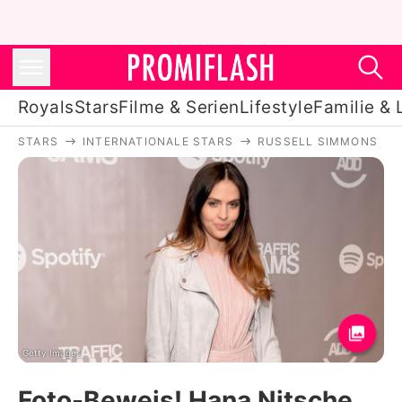
Royals
Stars
Filme & Serien
Lifestyle
Familie & 
STARS
INTERNATIONALE STARS
RUSSELL SIMMONS
Royals
Stars
Filme & Serien
Lifestyle
Familie & Liebe
Promiflash Exklusiv
Getty Images
Foto-Beweis! Hana Nitsche