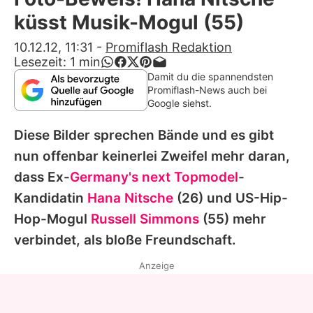
Alle Themen auf Promiflash
küsst Musik-Mogul (55)
Jobs
10.12.12, 11:31
-
Promiflash Redaktion
Lesezeit:
1
min
App runterladen
Damit du die spannendsten
Promiflash-News auch bei
Team
Google siehst.
Redaktionelle Richtlinien
Diese Bilder sprechen Bände und es gibt
nun offenbar keinerlei Zweifel mehr daran,
Impressum
dass Ex-
Germany's next Topmodel
-
Datenschutzerklärung
Kandidatin
Hana Nitsche
(26) und US-Hip-
Hop-Mogul
Russell Simmons
(55) mehr
Nutzungsbedingungen
verbindet, als bloße Freundschaft.
Utiq verwalten
Anzeige