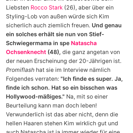
Liebsten
Rocco Stark
(26), aber über ein
Styling-Lob von außen würde sich
Kim
sicherlich auch ziemlich freuen.
Und genau
ein solches erhält sie nun von Stief-
Schwiegermama in spe
Natascha
Ochsenknecht
(48),
die ganz angetan von
der neuen Erscheinung der 20-Jährigen ist.
Promiflash
hat sie im Interview nämlich
Folgendes verraten:
"Ich finde es super. Ja,
finde ich schon. Hat so ein bisschen was
Hollywood-mäßiges."
Na, mit so einer
Beurteilung kann man doch leben!
Verwunderlich ist das aber nicht, denn die
hellen Haaren stehen
Kim
wirklich gut und
auch
Natascha
ist ja immer wieder für eine