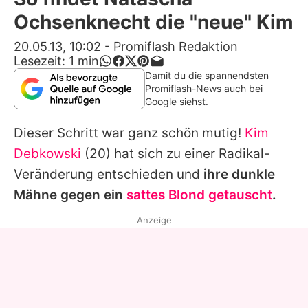
Alle Themen auf Promiflash
Ochsenknecht die "neue" Kim
Jobs
20.05.13, 10:02
-
Promiflash Redaktion
Lesezeit:
1
min
App runterladen
Damit du die spannendsten
Promiflash-News auch bei
Team
Google siehst.
Redaktionelle Richtlinien
Dieser Schritt war ganz schön mutig!
Kim
Debkowski
(20) hat sich zu einer Radikal-
Impressum
Veränderung entschieden und
ihre dunkle
Datenschutzerklärung
Mähne gegen ein
sattes Blond getauscht
.
Nutzungsbedingungen
Anzeige
Utiq verwalten