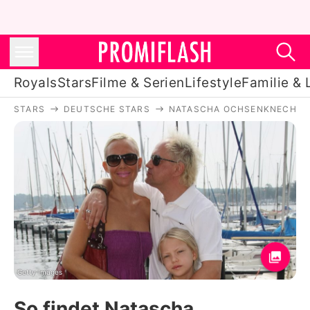
Royals
Stars
Filme & Serien
Lifestyle
Familie & 
STARS
DEUTSCHE STARS
NATASCHA OCHSENKNECHT
Royals
Stars
Filme & Serien
Lifestyle
Familie & Liebe
Promiflash Exklusiv
Getty Images
So findet Natascha