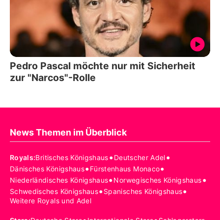
Pedro Pascal möchte nur mit Sicherheit
zur "Narcos"-Rolle
News Themen im Überblick
•
•
Royals
:
Britisches Königshaus
Deutscher Adel
•
•
Dänisches Königshaus
Fürstenhaus Monaco
•
•
Niederländisches Königshaus
Norwegisches Königshaus
•
•
Schwedisches Königshaus
Spanisches Königshaus
Weitere Royals und Adel