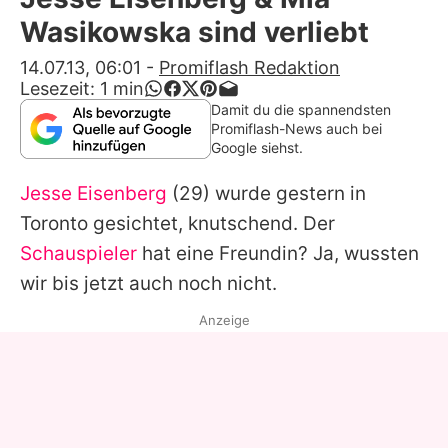
Alle Themen auf Promiflash
Wasikowska sind verliebt
Jobs
14.07.13, 06:01
-
Promiflash Redaktion
Lesezeit:
1
min
App runterladen
Damit du die spannendsten
Promiflash-News auch bei
Team
Google siehst.
Redaktionelle Richtlinien
Jesse Eisenberg
(29) wurde gestern in
Toronto gesichtet, knutschend. Der
Impressum
Schauspieler
hat eine Freundin? Ja, wussten
Datenschutzerklärung
wir bis jetzt auch noch nicht.
Nutzungsbedingungen
Anzeige
Utiq verwalten