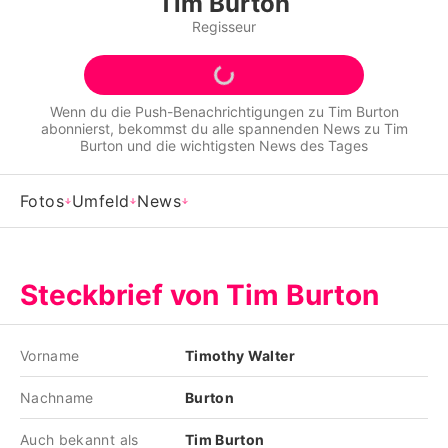
Tim Burton
Alle Themen auf Promiflash
Regisseur
Jobs
App runterladen
Wenn du die Push-Benachrichtigungen zu
Tim Burton
abonnierst, bekommst du alle spannenden News zu
Tim
Team
Burton
und die wichtigsten News des Tages
Redaktionelle Richtlinien
Fotos
Umfeld
News
Impressum
Datenschutzerklärung
Steckbrief von Tim Burton
Nutzungsbedingungen
Utiq verwalten
Vorname
Timothy Walter
Nachname
Burton
Auch bekannt als
Tim Burton