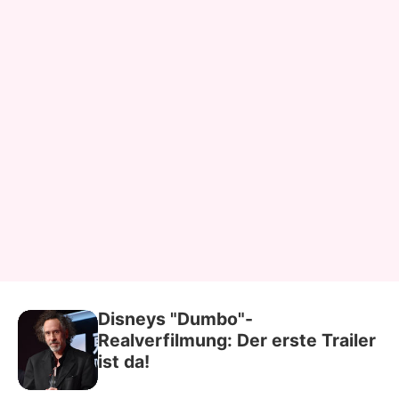
Disneys "Dumbo"-
Realverfilmung: Der erste Trailer
ist da!