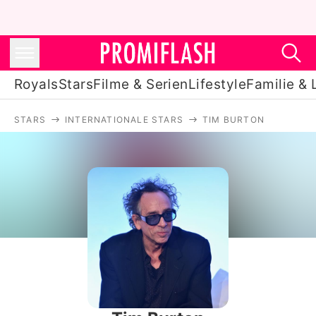
Royals
Stars
Filme & Serien
Lifestyle
Familie & 
STARS
INTERNATIONALE STARS
TIM BURTON
Royals
Stars
Filme & Serien
Lifestyle
Familie & Liebe
Promiflash Exklusiv