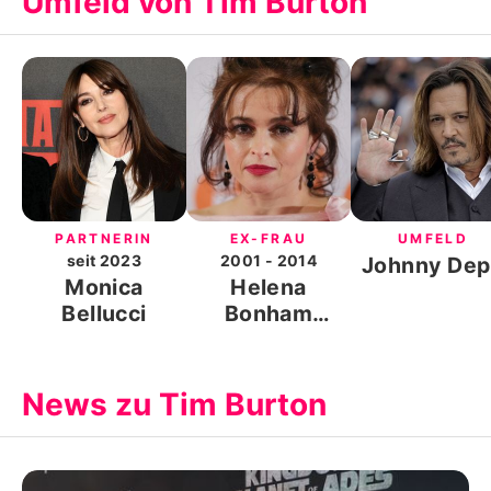
Umfeld von Tim Burton
PARTNERIN
EX-FRAU
UMFELD
seit
2023
2001
- 2014
Johnny De
Monica
Helena
Bellucci
Bonham
Carter
News zu Tim Burton