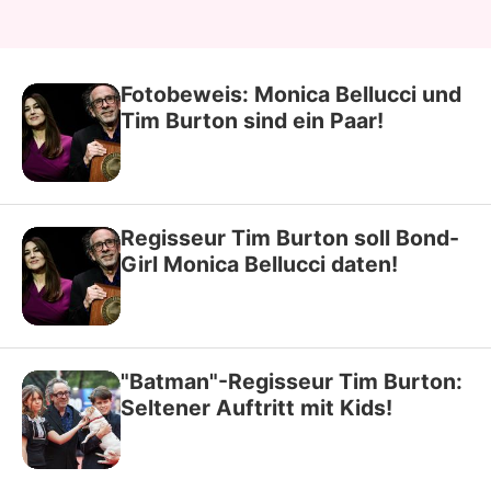
Fotobeweis: Monica Bellucci und
Tim Burton sind ein Paar!
Regisseur Tim Burton soll Bond-
Girl Monica Bellucci daten!
"Batman"-Regisseur Tim Burton:
Seltener Auftritt mit Kids!