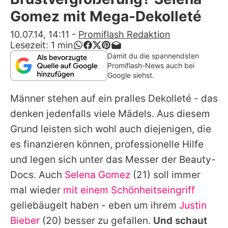
Alle Themen auf Promiflash
Gomez mit Mega-Dekolleté
Jobs
10.07.14, 14:11
-
Promiflash Redaktion
Lesezeit:
1
min
App runterladen
Damit du die spannendsten
Promiflash-News auch bei
Team
Google siehst.
Redaktionelle Richtlinien
Männer stehen auf ein pralles Dekolleté - das
denken jedenfalls viele Mädels. Aus diesem
Impressum
Grund leisten sich wohl auch diejenigen, die
Datenschutzerklärung
es finanzieren können, professionelle Hilfe
und legen sich unter das Messer der Beauty-
Nutzungsbedingungen
Docs. Auch
Selena Gomez
(21) soll immer
Utiq verwalten
mal wieder
mit einem Schönheitseingriff
geliebäugelt haben - eben um ihrem
Justin
Bieber
(20) besser zu gefallen.
Und schaut