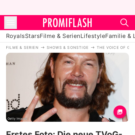
Royals
Stars
Filme & Serien
Lifestyle
Familie & 
FILME & SERIEN
SHOWS & SONSTIGE
THE VOICE OF GE
Royals
Stars
Filme & Serien
Lifestyle
Familie & Liebe
Promiflash Exklusiv
Getty Images
Erstes Foto: Die neue TVoG-