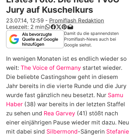
Alle Themen auf Promiflash
Jury auf Kuschelkurs
Jobs
23.07.14, 12:59
-
Promiflash Redaktion
Lesezeit:
2
min
App runterladen
Damit du die spannendsten
Promiflash-News auch bei
Team
Google siehst.
Redaktionelle Richtlinien
In wenigen Monaten ist es endlich wieder so
weit:
The Voice of Germany
startet wieder.
Impressum
Die beliebte Castingshow geht in diesem
Datenschutzerklärung
Jahr bereits in die vierte Runde und die Jury
wurde fast gänzlich neu besetzt. Nur
Samu
Nutzungsbedingungen
Haber
(38) war bereits in der letzten Staffel
Utiq verwalten
zu sehen und
Rea Garvey
(41) stößt nach
einer einjährigen Pause wieder mit dazu. Neu
mit dabei sind
Silbermond
-Sängerin
Stefanie