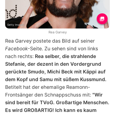
Getty Images
Rea Garvey
Rea Garvey
postete das Bild auf seiner
Facebook
-Seite. Zu sehen sind von links
nach rechts:
Rea
selber, die strahlende
Stefanie
, der dezent in den Vordergrund
gerückte
Smudo
,
Michi Beck
mit Käppi auf
dem Kopf und
Samu
mit süßem Kussmund.
Betitelt hat der ehemalige
Reamonn
-
Frontsänger den Schnappschuss mit:
"Wir
sind bereit für
TVoG
. Großartige Menschen.
Es wird GROßARTIG! Ich kann es kaum