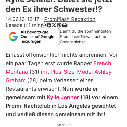
Alle Themen auf Promiflash
den Ex ihrer Schwester!?
Jobs
14.06.16, 12:17
-
Promiflash Redaktion
Lesezeit:
1
min
App runterladen
Damit du die spannendsten
Promiflash-News auch bei
Team
Google siehst.
Redaktionelle Richtlinien
Er lässt offensichtlich nichts anbrennen: Vor
ein paar Tagen erst wurde Rapper
French
Impressum
Montana
(31)
mit Plus-Size-Model
Ashley
Datenschutzerklärung
Graham
(28) beim Verlassen eines
Restaurants erwischt.
Nun wurde er
Nutzungsbedingungen
gemeinsam mit
Kylie Jenner
(18) vor einem
Utiq verwalten
Promi-Nachtclub in Los Angeles gesichtet -
und verließ diesen gemeinsam mit ihr!
Anzeige