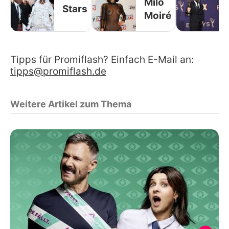
Milo
Stars
Moiré
Tipps für Promiflash? Einfach E-Mail an:
tipps@promiflash.de
Weitere Artikel zum Thema