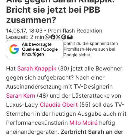
Alle Themen auf Promiflash
Bricht sie jetzt bei PBB
Jobs
zusammen?
App runterladen
14.08.17, 18:03
-
Promiflash Redaktion
Lesezeit:
2
min
Team
Damit du die spannendsten
Promiflash-News auch bei
Redaktionelle Richtlinien
Google siehst.
Hat
Sarah Knappik
(30) jetzt alle Bewohner
Impressum
gegen sich aufgebracht? Nach
einer
Datenschutzerklärung
Auseinandersetzung
mit TV-Designerin
Nutzungsbedingungen
Sarah Kern
(48) und der Lästerattacke von
Luxus-Lady
Claudia Obert
(55) soll das TV-
Utiq verwalten
Sternchen in der heutigen Ausgabe auch mit
Performancekünstlerin
Milo Moiré
heftig
aneinandergeraten.
Zerbricht
Sarah
an der