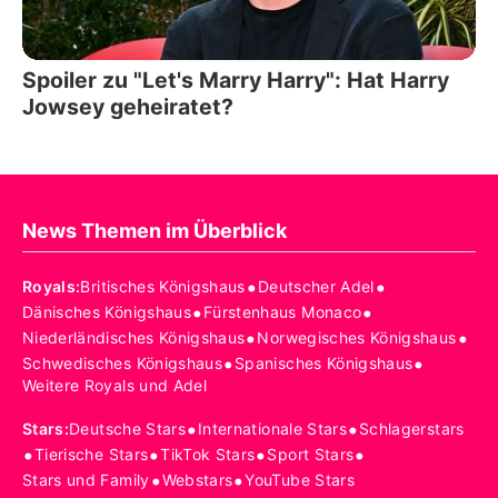
Spoiler zu "Let's Marry Harry": Hat Harry
Jowsey geheiratet?
News Themen im Überblick
•
•
Royals
:
Britisches Königshaus
Deutscher Adel
•
•
Dänisches Königshaus
Fürstenhaus Monaco
•
•
Niederländisches Königshaus
Norwegisches Königshaus
•
•
Schwedisches Königshaus
Spanisches Königshaus
Weitere Royals und Adel
•
•
Stars
:
Deutsche Stars
Internationale Stars
Schlagerstars
•
•
•
•
Tierische Stars
TikTok Stars
Sport Stars
•
•
Stars und Family
Webstars
YouTube Stars