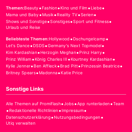
•
•
•
•
Themen
:
Beauty
Fashion
Kino und Film
Liebe
•
•
•
•
Mama und Baby
Musik
Reality TV
Serien
•
•
•
Shows und Sonstige
Sonstiges
Sport und Fitness
Urlaub und Reise
•
•
Beliebteste Themen
:
Hollywood
Dschungelcamp
•
•
•
Let's Dance
DSDS
Germany's Next Topmodel
•
•
•
Kim Kardashian
Herzogin Meghan
Prinz Harry
•
•
•
Prinz William
König Charles III
Kourtney Kardashian
•
•
•
•
Kylie Jenner
Ben Affleck
Brad Pitt
Prinzessin Beatrice
•
•
Britney Spears
Madonna
Katie Price
Sonstige Links
•
•
•
Alle Themen auf Promiflash
Jobs
App runterladen
Team
•
•
•
Redaktionelle Richtlinien
Impressum
•
•
Datenschutzerklärung
Nutzungsbedingungen
Utiq verwalten