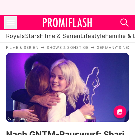
Royals
Stars
Filme & Serien
Lifestyle
Familie & 
FILME & SERIEN
SHOWS & SONSTIGE
GERMANY'S NEXT
Royals
Stars
Filme & Serien
Lifestyle
Familie & Liebe
Promiflash Exklusiv
Getty Images
Nach GNTM-Rauswurf: Shari