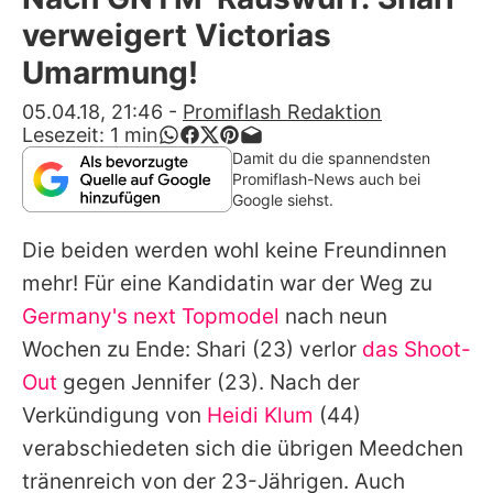
Alle Themen auf Promiflash
verweigert Victorias
Jobs
Umarmung!
App runterladen
05.04.18, 21:46
-
Promiflash Redaktion
Lesezeit:
1
min
Team
Damit du die spannendsten
Promiflash-News auch bei
Redaktionelle Richtlinien
Google siehst.
Die beiden werden wohl keine Freundinnen
Impressum
mehr! Für eine Kandidatin war der Weg zu
Datenschutzerklärung
Germany's next Topmodel
nach neun
Nutzungsbedingungen
Wochen zu Ende:
Shari
(23) verlor
das Shoot-
Out
gegen
Jennifer
(23). Nach der
Utiq verwalten
Verkündigung von
Heidi Klum
(44)
verabschiedeten sich die übrigen Meedchen
tränenreich von der 23-Jährigen. Auch