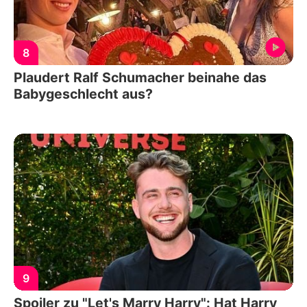
8
Plaudert Ralf Schumacher beinahe das
Babygeschlecht aus?
9
Spoiler zu "Let's Marry Harry": Hat Harry