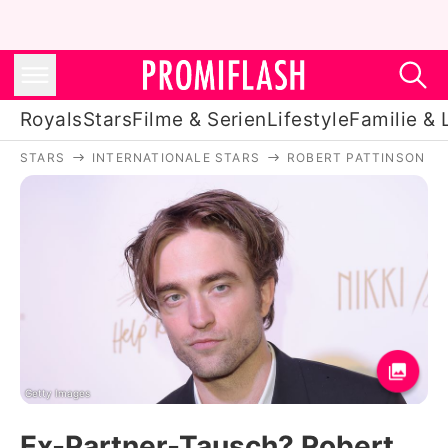
Royals
Stars
Filme & Serien
Lifestyle
Familie & 
STARS
INTERNATIONALE STARS
ROBERT PATTINSON
Royals
Stars
Filme & Serien
Lifestyle
Familie & Liebe
Promiflash Exklusiv
Getty Images
Ex-Partner-Tausch? Robert