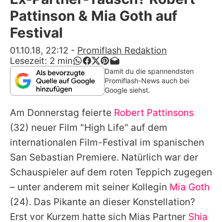
Alle Themen auf Promiflash
Pattinson & Mia Goth auf
Jobs
Festival
App runterladen
01.10.18, 22:12
-
Promiflash Redaktion
Lesezeit:
2
min
Team
Damit du die spannendsten
Promiflash-News auch bei
Redaktionelle Richtlinien
Google siehst.
Am Donnerstag feierte
Robert Pattinsons
Impressum
(32) neuer Film "High Life" auf dem
Datenschutzerklärung
internationalen Film-Festival im spanischen
Nutzungsbedingungen
San Sebastian Premiere. Natürlich war der
Schauspieler auf dem roten Teppich zugegen
Utiq verwalten
– unter anderem mit seiner Kollegin
Mia Goth
(24). Das Pikante an dieser Konstellation?
Erst vor Kurzem hatte sich
Mias
Partner
Shia