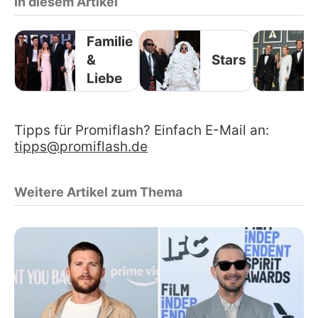
In diesem Artikel
Familie
&
Stars
Liebe
Tipps für Promiflash? Einfach E-Mail an:
tipps@promiflash.de
Weitere Artikel zum Thema