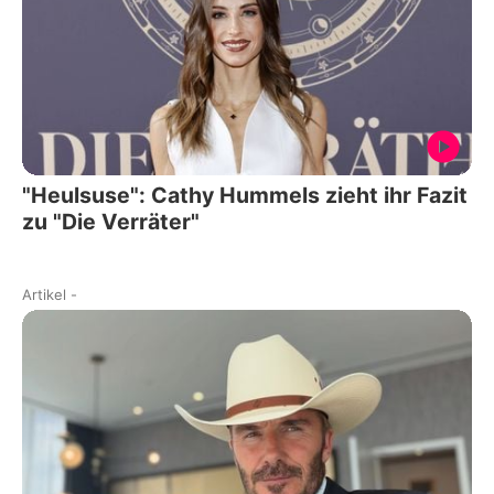
"Heulsuse": Cathy Hummels zieht ihr Fazit
zu "Die Verräter"
Artikel
-