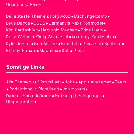
Urlaub und Reise
•
•
Beliebteste Themen
:
Hollywood
Dschungelcamp
•
•
•
Let's Dance
DSDS
Germany's Next Topmodel
•
•
•
Kim Kardashian
Herzogin Meghan
Prinz Harry
•
•
•
Prinz William
König Charles III
Kourtney Kardashian
•
•
•
•
Kylie Jenner
Ben Affleck
Brad Pitt
Prinzessin Beatrice
•
•
Britney Spears
Madonna
Katie Price
Sonstige Links
•
•
•
Alle Themen auf Promiflash
Jobs
App runterladen
Team
•
•
•
Redaktionelle Richtlinien
Impressum
•
•
Datenschutzerklärung
Nutzungsbedingungen
Utiq verwalten