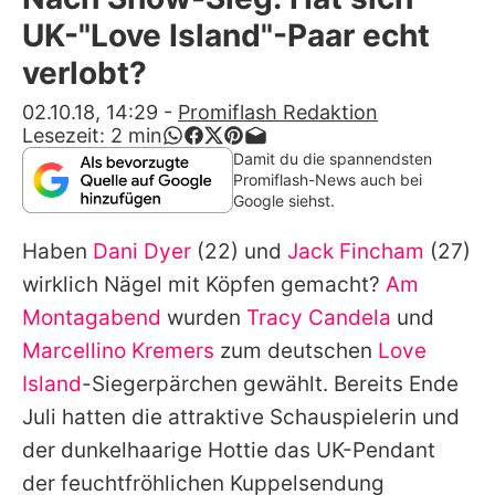
Alle Themen auf Promiflash
UK-"Love Island"-Paar echt
Jobs
verlobt?
App runterladen
02.10.18, 14:29
-
Promiflash Redaktion
Lesezeit:
2
min
Team
Damit du die spannendsten
Promiflash-News auch bei
Redaktionelle Richtlinien
Google siehst.
Haben
Dani Dyer
(22) und
Jack Fincham
(27)
Impressum
wirklich Nägel mit Köpfen gemacht?
Am
Datenschutzerklärung
Montagabend
wurden
Tracy Candela
und
Nutzungsbedingungen
Marcellino Kremers
zum deutschen
Love
Island
-Siegerpärchen gewählt. Bereits Ende
Utiq verwalten
Juli hatten die attraktive Schauspielerin und
der dunkelhaarige Hottie das UK-Pendant
der feuchtfröhlichen Kuppelsendung