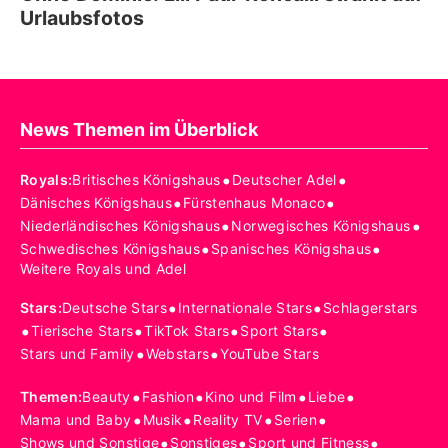
Urlaubsfotos
News Themen im Überblick
•
•
Royals
:
Britisches Königshaus
Deutscher Adel
•
•
Dänisches Königshaus
Fürstenhaus Monaco
•
•
Niederländisches Königshaus
Norwegisches Königshaus
•
•
Schwedisches Königshaus
Spanisches Königshaus
Weitere Royals und Adel
•
•
Stars
:
Deutsche Stars
Internationale Stars
Schlagerstars
•
•
•
•
Tierische Stars
TikTok Stars
Sport Stars
•
•
Stars und Family
Webstars
YouTube Stars
•
•
•
•
Themen
:
Beauty
Fashion
Kino und Film
Liebe
•
•
•
•
Mama und Baby
Musik
Reality TV
Serien
•
•
•
Shows und Sonstige
Sonstiges
Sport und Fitness