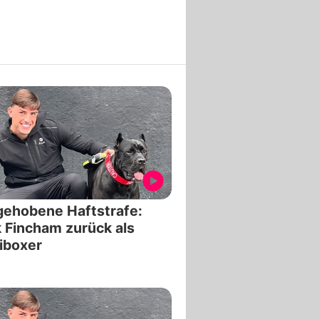
ehobene Haftstrafe:
 Fincham zurück als
iboxer