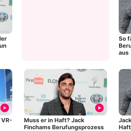
der
So f
nun
Beru
aus
e VR-
Muss er in Haft? Jack
Jack
Finchams Berufungsprozess
Haft