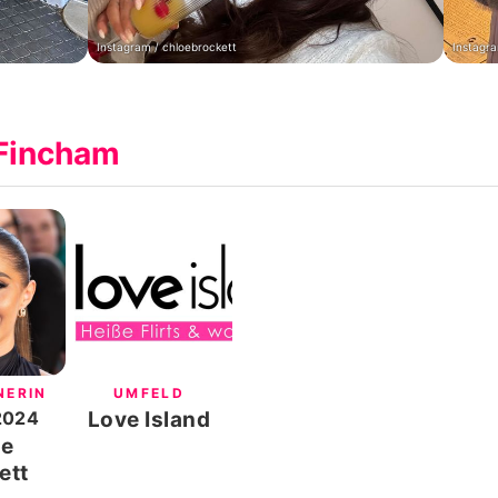
Instagram / chloebrockett
Instagra
 Fincham
NERIN
UMFELD
2024
Love Island
oe
ett