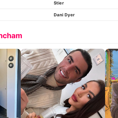
Stier
Dani Dyer
incham