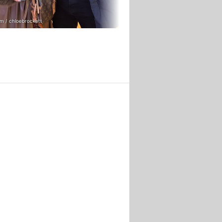
m / chloebrockett
Instagram / jack_charlesf