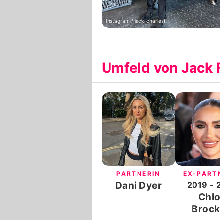
Instagram / jack_charlesf
Umfeld von Jack
PARTNERIN
EX-PART
Dani Dyer
2019
- 
Chl
Brock