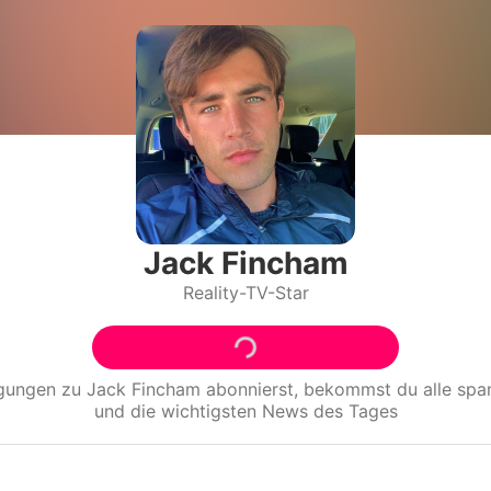
Filme & Serien
Lifestyle
Familie & Liebe
Promiflash Exklusiv
Alle Themen auf Promiflash
Jack Fincham
Reality-TV-Star
Jobs
App runterladen
Team
igungen zu
Jack Fincham
abonnierst, bekommst du alle sp
und die wichtigsten News des Tages
Redaktionelle Richtlinien
Impressum