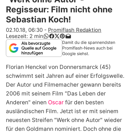
Alle Themen auf Promiflash
Regisseur: Film nicht ohne
Jobs
Sebastian Koch!
App runterladen
02.10.18, 06:30
-
Promiflash Redaktion
Lesezeit:
2
min
Team
Damit du die spannendsten
Promiflash-News auch bei
Redaktionelle Richtlinien
Google siehst.
Florian Henckel von Donnersmarck
(45)
Impressum
schwimmt seit Jahren auf einer Erfolgswelle.
Datenschutzerklärung
Der Autor und Filmemacher gewann bereits
Nutzungsbedingungen
2006 mit seinem Film "Das Leben der
Anderen" einen
Oscar
für den besten
Utiq verwalten
ausländischen Film. Jetzt ist er mit seinem
neuesten Streifen "Werk ohne Autor" wieder
für den Goldmann nominiert. Doch ohne die