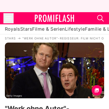
Royals
Stars
Filme & Serien
Lifestyle
Familie & 
STARS
"WERK OHNE AUTOR"-REGISSEUR: FILM NICHT OHN
Royals
Stars
Filme & Serien
Lifestyle
Familie & Liebe
Promiflash Exklusiv
Getty Images
"Werk ohne Autor"-