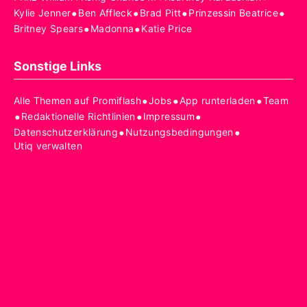
•
•
•
•
Kylie Jenner
Ben Affleck
Brad Pitt
Prinzessin Beatrice
•
•
Britney Spears
Madonna
Katie Price
Sonstige Links
•
•
•
Alle Themen auf Promiflash
Jobs
App runterladen
Team
•
•
•
Redaktionelle Richtlinien
Impressum
•
•
Datenschutzerklärung
Nutzungsbedingungen
Utiq verwalten