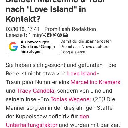
Alle Themen auf Promiflash
nach "Love Island" in
Jobs
Kontakt?
App runterladen
03.10.18, 17:41
-
Promiflash Redaktion
Lesezeit:
1
min
Team
Damit du die spannendsten
Promiflash-News auch bei
Redaktionelle Richtlinien
Google siehst.
Sie haben sich gesucht und gefunden – die
Impressum
Rede ist nicht etwa von
Love Island
-
Datenschutzerklärung
Traumpaar Nummer eins
Marcellino Kremers
Nutzungsbedingungen
und
Tracy Candela
, sondern von Lino und
seinem Insel-Bro
Tobias Wegener
(25)! Die
Utiq verwalten
Männer sorgten in der diesjährigen Staffel
der Kuppelshow definitiv für
den
Unterhaltungsfaktor
und wurden mit der Zeit