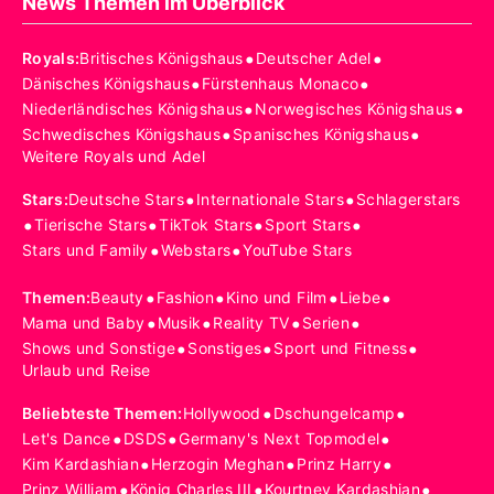
News Themen im Überblick
•
•
Royals
:
Britisches Königshaus
Deutscher Adel
•
•
Dänisches Königshaus
Fürstenhaus Monaco
•
•
Niederländisches Königshaus
Norwegisches Königshaus
•
•
Schwedisches Königshaus
Spanisches Königshaus
Weitere Royals und Adel
•
•
Stars
:
Deutsche Stars
Internationale Stars
Schlagerstars
•
•
•
•
Tierische Stars
TikTok Stars
Sport Stars
•
•
Stars und Family
Webstars
YouTube Stars
•
•
•
•
Themen
:
Beauty
Fashion
Kino und Film
Liebe
•
•
•
•
Mama und Baby
Musik
Reality TV
Serien
•
•
•
Shows und Sonstige
Sonstiges
Sport und Fitness
Urlaub und Reise
•
•
Beliebteste Themen
:
Hollywood
Dschungelcamp
•
•
•
Let's Dance
DSDS
Germany's Next Topmodel
•
•
•
Kim Kardashian
Herzogin Meghan
Prinz Harry
•
•
•
Prinz William
König Charles III
Kourtney Kardashian