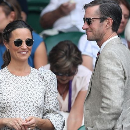
Filme & Serien
Lifestyle
Familie & Liebe
Promiflash Exklusiv
Alle Themen auf Promiflash
Jobs
App runterladen
Team
Redaktionelle Richtlinien
Impressum