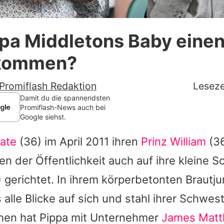
Datenschutzerklärung
pa Middletons Baby einen
Nutzungsbedingungen
ekommen?
Utiq verwalten
Promiflash Redaktion
Leseze
Damit du die spannendsten
Promiflash-News auch bei
Google siehst.
ate
(36) im April 2011 ihren
Prinz William
(36
n der Öffentlichkeit auch auf ihre kleine 
 gerichtet. In ihrem körperbetonten Brautju
 alle Blicke auf sich und stahl ihrer Schwest
hen hat
Pippa
mit Unternehmer
James Mat