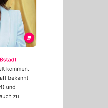
oßstadt
Welt kommen.
aft bekannt
4) und
bauch zu