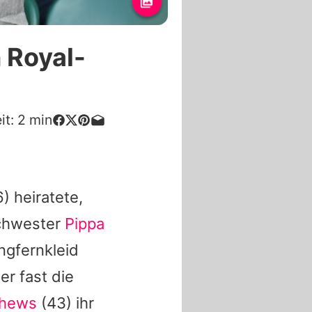
 Royal-
it:
2
min
) heiratete,
Schwester
Pippa
ngfernkleid
er fast die
thews
(43) ihr