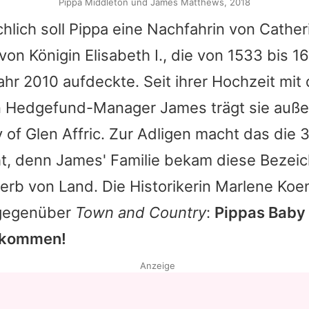
Pippa Middleton und James Matthews, 2018
chlich soll
Pippa
eine Nachfahrin von Cather
von Königin Elisabeth I., die von 1533 bis 1
ahr 2010 aufdeckte. Seit ihrer Hochzeit mit
n Hedgefund-Manager
James
trägt sie auß
y of Glen Affric. Zur Adligen macht das die 
ht, denn
James
' Familie bekam diese Bezei
rb von Land. Die Historikerin Marlene Koen
 gegenüber
Town and Country
:
Pippas Baby 
bekommen!
Anzeige