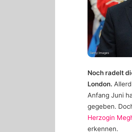
Getty Images
Noch radelt d
London.
Allerd
Anfang Juni h
gegeben. Doch
Herzogin Meg
erkennen.