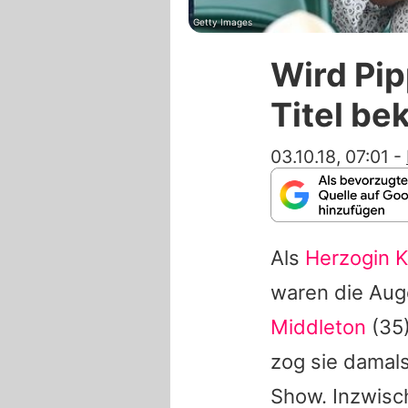
Getty Images
Wird Pip
Titel b
03.10.18, 07:01
-
Als
Herzogin K
waren die Auge
Middleton
(35)
zog sie damals
Show. Inzwisc