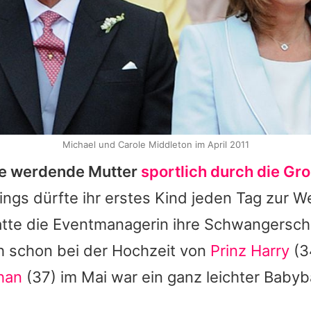
Michael und Carole Middleton im April 2011
ie werdende Mutter
sportlich durch die Gr
ings dürfte ihr erstes Kind jeden Tag zur 
atte die Eventmanagerin ihre Schwangersch
 schon bei der Hochzeit von
Prinz Harry
(3
han
(37) im Mai war ein ganz leichter Baby