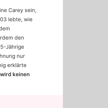
ine Carey sein,
603 lebte, wie
 dem
erdem den
35-Jährige
chnung nur
ig erklärte
wird keinen