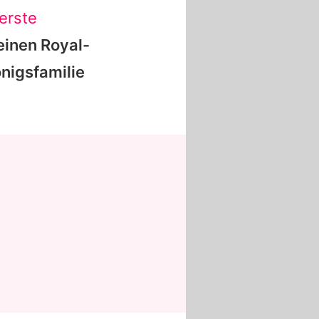
erste
inen Royal-
önigsfamilie